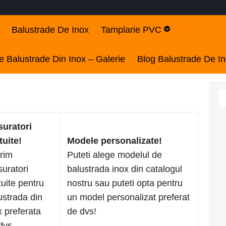
Balustrade De Inox
Tamplarie PVC
 Balustrade Din Inox – Galerie
Blog Balustrade De I
uratori
tuite!
Modele personalizate!
rim
Puteti alege modelul de
uratori
balustrada inox din catalogul
tuite pentru
nostru sau puteti opta pentru
ustrada din
un model personalizat preferat
x preferata
de dvs!
dvs.