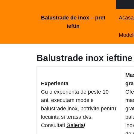
Skip
to
Balustrade de inox – pret
Acasa
content
ieftin
Skip
Modele
to
content
Balustrade inox ieftine
Mas
Experienta
gra
Cu o experienta de peste 10
Ofe
ani, executam modele
mas
balustrade inox, potrivite pentru
gra
locuinta si terasa dvs.
bal
Consultati
Galeria
!
ino
de 