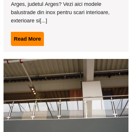
Arges, judetul Arges? Vezi aici modele
Arges
balustrade din inox pentru scari interioare,
exterioare si[...]
Read
Read More
More
M
b
d
i
i
F