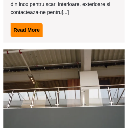
din inox pentru scari interioare, exterioare si
contacteaza-ne pentru[...]
Read
Read More
More
M
b
d
i
i
N