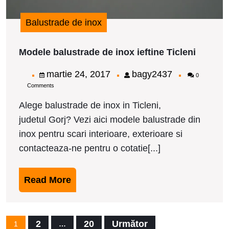
Balustrade de inox
Modele
Modele balustrade de inox ieftine Ticleni
balustr
de
martie
bagy2437
martie 24, 2017
bagy2437
0
inox
Comments
24,
ieftine
Ticleni
2017
Alege balustrade de inox in Ticleni,
judetul Gorj? Vezi aici modele balustrade din
inox pentru scari interioare, exterioare si
contacteaza-ne pentru o cotatie[...]
Read
Read More
More
Paginație
2
20
Următor
1
…