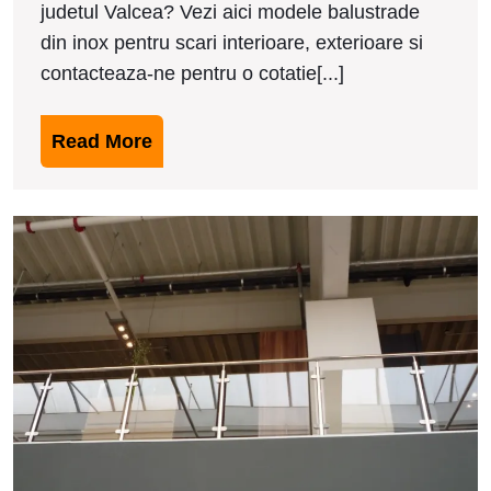
judetul Valcea? Vezi aici modele balustrade
din inox pentru scari interioare, exterioare si
contacteaza-ne pentru o cotatie[...]
Read
Read More
More
M
b
d
i
i
T