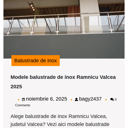
i
R
V
2
Balustrade de inox
Modele balustrade de inox Ramnicu Valcea
Modele
2025
balustrade
de
noiembrie
bagy2437
noiembrie 6, 2025
bagy2437
0
inox
Comments
6,
Ramnicu
Valcea
2025
Alege balustrade de inox Ramnicu Valcea,
2025
judetul Valcea? Vezi aici modele balustrade