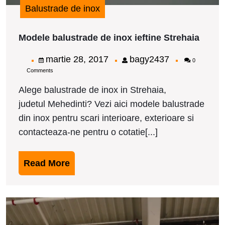
Balustrade de inox
Model
Modele balustrade de inox ieftine Strehaia
balus
de
martie
bagy2437
martie 28, 2017
bagy2437
0
inox
Comments
28,
ieftin
Streh
2017
Alege balustrade de inox in Strehaia,
judetul Mehedinti? Vezi aici modele balustrade
din inox pentru scari interioare, exterioare si
contacteaza-ne pentru o cotatie[...]
Read
Read More
More
M
b