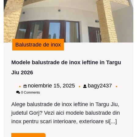
T
J
2
Balustrade de inox
Modele balustrade de inox ieftine in Targu
Modele
Jiu 2026
balustrade
de
noiembrie
bagy2437
noiembrie 15, 2025
bagy2437
inox
0 Comments
15,
ieftine
in
2025
Alege balustrade de inox ieftine in Targu Jiu,
Targu
judetul Gorj? Vezi aici modele balustrade din
Jiu
2026
inox pentru scari interioare, exterioare si[...]