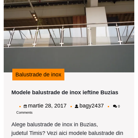
d
i
i
B
Balustrade de inox
Modele
Modele balustrade de inox ieftine Buzias
balustr
de
martie
bagy2437
martie 28, 2017
bagy2437
0
inox
Comments
28,
ieftine
Buzias
2017
Alege balustrade de inox in Buzias,
judetul Timis? Vezi aici modele balustrade din