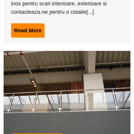
inox pentru scari interioare, exterioare si
contacteaza-ne pentru o cotatie[...]
Read
Read More
More
M
b
d
i
i
S