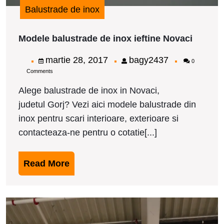
Balustrade de inox
Modele
Modele balustrade de inox ieftine Novaci
balustr
de
martie
bagy2437
martie 28, 2017
bagy2437
0
inox
Comments
28,
ieftine
Novaci
2017
Alege balustrade de inox in Novaci,
judetul Gorj? Vezi aici modele balustrade din
inox pentru scari interioare, exterioare si
contacteaza-ne pentru o cotatie[...]
Read
Read More
More
M
b