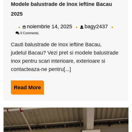
Modele balustrade de inox ieftine Bacau
Modele
2025
balustrade
de
noiembrie
bagy2437
noiembrie 14, 2025
bagy2437
inox
0 Comments
14,
ieftine
Bacau
2025
Cauti balustrade de inox ieftine Bacau,
2025
judetul Bacau? Vezi pret si modele balustrade
inox pentru scari interioare, exterioare si
contacteaza-ne pentru[...]
Read
Read More
More
M
b
d