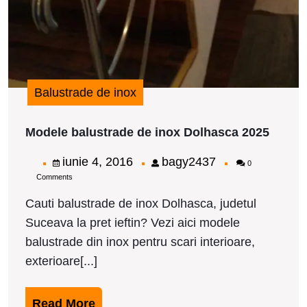
Balustrade de inox
Model
Modele balustrade de inox Dolhasca 2025
balust
de
iunie
bagy2437
iunie 4, 2016
bagy2437
0
inox
Comments
4,
Dolha
2025
2016
Cauti balustrade de inox Dolhasca, judetul
Suceava la pret ieftin? Vezi aici modele
balustrade din inox pentru scari interioare,
exterioare[...]
Read
Read More