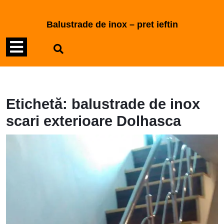
Skip
to
Balustrade de inox – pret ieftin
content
Open
Skip
to
Menu
content
Etichetă:
balustrade de inox
scari exterioare Dolhasca
M
b
d
i
D
2