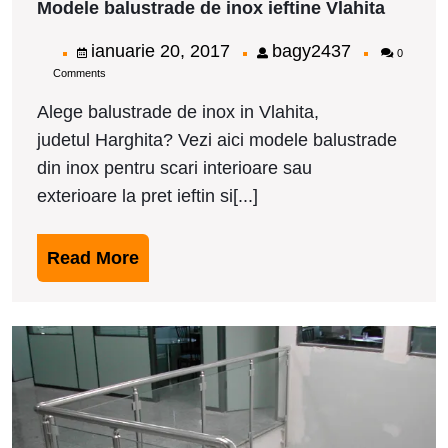
Modele balustrade de inox ieftine Vlahita
balustr
de
ianuarie
bagy2437
ianuarie 20, 2017
bagy2437
0
inox
Comments
20,
ieftine
Vlahita
2017
Alege balustrade de inox in Vlahita,
judetul Harghita? Vezi aici modele balustrade
din inox pentru scari interioare sau
exterioare la pret ieftin si[...]
Read
Read More
More
M
b
d
i