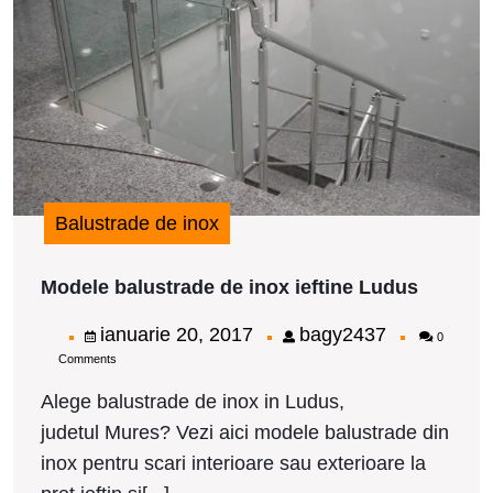
i
L
Balustrade de inox
Modele
Modele balustrade de inox ieftine Ludus
balustr
de
ianuarie
bagy2437
ianuarie 20, 2017
bagy2437
0
inox
Comments
20,
ieftine
Ludus
2017
Alege balustrade de inox in Ludus,
judetul Mures? Vezi aici modele balustrade din
inox pentru scari interioare sau exterioare la