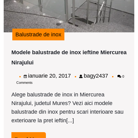
Balustrade de inox
Modele balustrade de inox ieftine Miercurea
Modele
Nirajului
balustrade
de
ianuarie
bagy2437
ianuarie 20, 2017
bagy2437
0
inox
Comments
20,
ieftine
Miercurea
2017
Alege balustrade de inox in Miercurea
Nirajului
Nirajului, judetul Mures? Vezi aici modele
balustrade din inox pentru scari interioare sau
exterioare la pret ieftin[...]