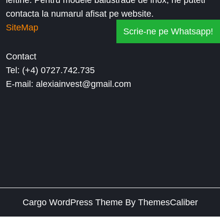
ieftine. Pentru modele balustrade de inox, ne puteti
contacta la numarul afisat pe website.
SiteMap
Scrie-ne pe Whatsapp!
Contact
Tel: (+4) 0727.742.735
E-mail: alexiainvest@gmail.com
Cargo WordPress Theme
By ThemesCaliber