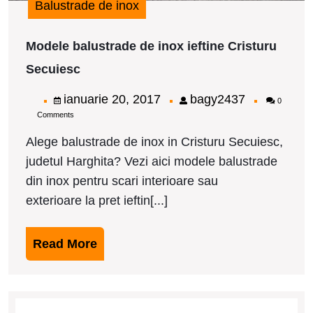
Balustrade de inox
Modele balustrade de inox ieftine Cristuru
Modele
Secuiesc
balustrade
de
ianuarie
bagy2437
ianuarie 20, 2017
bagy2437
0
inox
Comments
20,
ieftine
Cristuru
2017
Alege balustrade de inox in Cristuru Secuiesc,
Secuiesc
judetul Harghita? Vezi aici modele balustrade
din inox pentru scari interioare sau
exterioare la pret ieftin[...]
Read
Read More
More