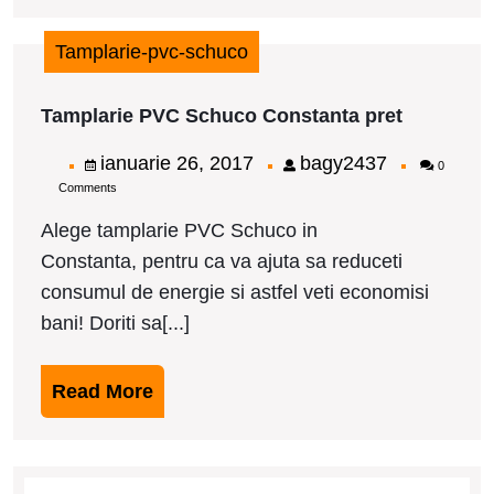
Tamplarie-pvc-schuco
Tamplarie
Tamplarie PVC Schuco Constanta pret
PVC
Schuco
ianuarie
bagy2437
ianuarie 26, 2017
bagy2437
0
Constant
Comments
26,
pret
2017
Alege tamplarie PVC Schuco in
Constanta, pentru ca va ajuta sa reduceti
consumul de energie si astfel veti economisi
bani! Doriti sa[...]
Read
Read More
More