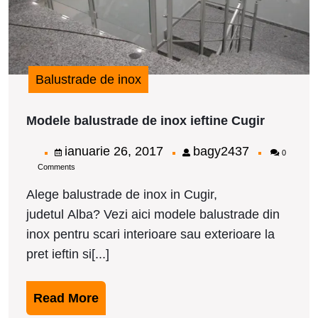
Balustrade de inox
Modele
Modele balustrade de inox ieftine Cugir
balustra
de
ianuarie
bagy2437
ianuarie 26, 2017
bagy2437
0
inox
Comments
26,
ieftine
Cugir
2017
Alege balustrade de inox in Cugir,
judetul Alba? Vezi aici modele balustrade din
inox pentru scari interioare sau exterioare la
pret ieftin si[...]
Read
Read More
More