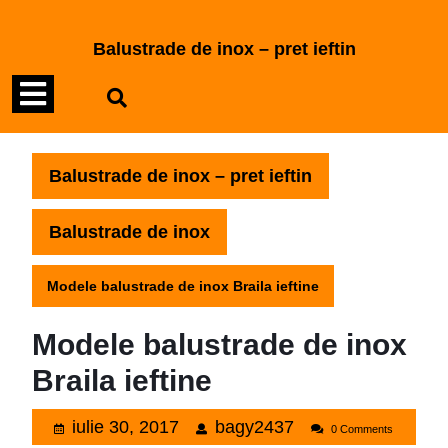
Skip
to
Balustrade de inox – pret ieftin
content
Open
Skip
to
Menu
content
Balustrade de inox – pret ieftin
Balustrade de inox
Modele balustrade de inox Braila ieftine
Modele balustrade de inox
Braila ieftine
iulie
bagy2437
iulie 30, 2017
bagy2437
0 Comments