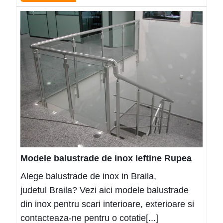
More
Mode
balus
de
inox
ieftin
Rup
Modele balustrade de inox ieftine Rupea
Alege balustrade de inox in Braila,
judetul Braila? Vezi aici modele balustrade
din inox pentru scari interioare, exterioare si
contacteaza-ne pentru o cotatie[...]