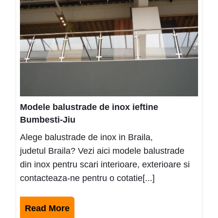
de
inox
ieftin
Bumb
Jiu
Modele balustrade de inox ieftine
Bumbesti-Jiu
Alege balustrade de inox in Braila,
judetul Braila? Vezi aici modele balustrade
din inox pentru scari interioare, exterioare si
contacteaza-ne pentru o cotatie[...]
Read
Read More