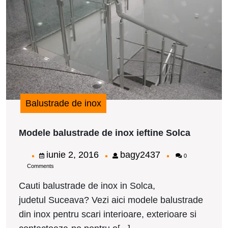
i
S
Balustrade de inox
Modele
Modele balustrade de inox ieftine Solca
balustra
de
iunie
bagy2437
iunie 2, 2016
bagy2437
0
inox
Comments
2,
ieftine
Solca
2016
Cauti balustrade de inox in Solca,
judetul Suceava? Vezi aici modele balustrade
din inox pentru scari interioare, exterioare si