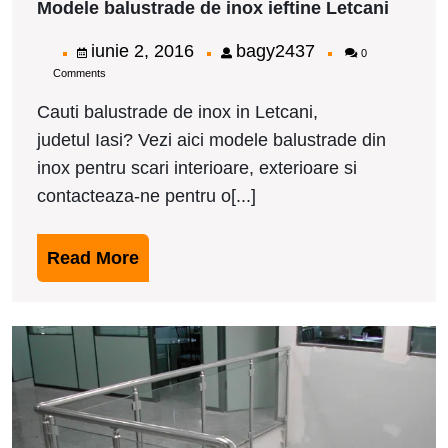
Modele balustrade de inox ieftine Letcani
balust
de
iunie
bagy2437
iunie 2, 2016
bagy2437
0
inox
Comments
2,
ieftine
Letcan
2016
Cauti balustrade de inox in Letcani,
judetul Iasi? Vezi aici modele balustrade din
inox pentru scari interioare, exterioare si
contacteaza-ne pentru o[...]
Read
Read More
More
M
b
d
i