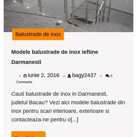
Balustrade de inox
Modele balustrade de inox ieftine
Modele
Darmanesti
balustrade
de
iunie
bagy2437
iunie 2, 2016
bagy2437
0
inox
Comments
2,
ieftine
Darmanesti
2016
Cauti balustrade de inox in Darmanesti,
judetul Bacau? Vezi aici modele balustrade din
inox pentru scari interioare, exterioare si
contacteaza-ne pentru o[...]