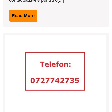
contacteaza-ne pentru o[...]
Read
Read More
More