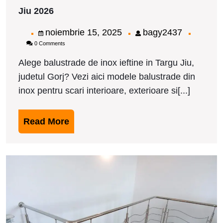
Modele
Jiu 2026
balustrade
de
noiembrie
bagy2437
noiembrie 15, 2025
bagy2437
inox
0 Comments
15,
ieftine
in
2025
Alege balustrade de inox ieftine in Targu Jiu,
Targu
judetul Gorj? Vezi aici modele balustrade din
Jiu
2026
inox pentru scari interioare, exterioare si[...]
Read
Read More
More
M
b
d
i
i