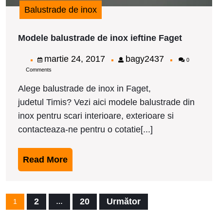
Balustrade de inox
Modele
Modele balustrade de inox ieftine Faget
balustra
de
martie
bagy2437
martie 24, 2017
bagy2437
0
inox
Comments
24,
ieftine
Faget
2017
Alege balustrade de inox in Faget,
judetul Timis? Vezi aici modele balustrade din
inox pentru scari interioare, exterioare si
contacteaza-ne pentru o cotatie[...]
Read
Read More
More
Paginație
2
20
Următor
1
…
articole