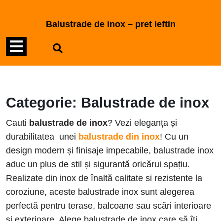
Skip
to
Balustrade de inox – pret ieftin
content
Open
Skip
to
Menu
content
Categorie:
Balustrade de inox
Cauti
balustrade de inox
? Vezi eleganța și
durabilitatea unei
balustrade din inox
! Cu un
design modern și finisaje impecabile, balustrade inox
aduc un plus de stil și siguranță oricărui spațiu.
Realizate din inox de înaltă calitate si rezistente la
coroziune, aceste balustrade inox sunt alegerea
perfectă pentru terase, balcoane sau scări interioare
si exterioare. Alege balustrade de inox care să îți