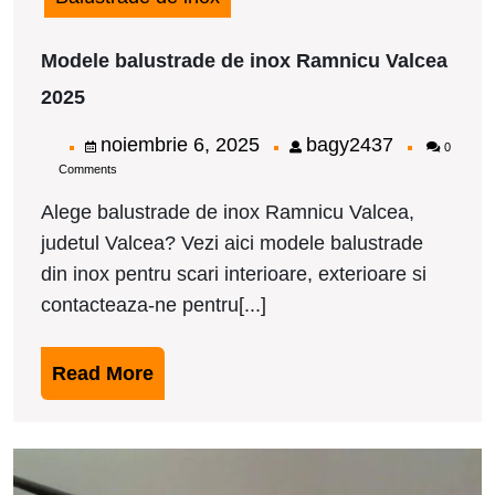
Modele balustrade de inox Ramnicu Valcea
Modele
2025
balustrade
de
noiembrie
bagy2437
noiembrie 6, 2025
bagy2437
0
inox
Comments
6,
Ramnicu
Valcea
2025
Alege balustrade de inox Ramnicu Valcea,
2025
judetul Valcea? Vezi aici modele balustrade
din inox pentru scari interioare, exterioare si
contacteaza-ne pentru[...]
Read
Read More
More
M
b