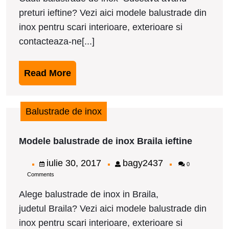
preturi ieftine? Vezi aici modele balustrade din
inox pentru scari interioare, exterioare si
contacteaza-ne[...]
Read
Read More
More
Balustrade de inox
Modele
Modele balustrade de inox Braila ieftine
balustra
de
iulie
bagy2437
iulie 30, 2017
bagy2437
0
inox
Comments
30,
Braila
ieftine
2017
Alege balustrade de inox in Braila,
judetul Braila? Vezi aici modele balustrade din
inox pentru scari interioare, exterioare si