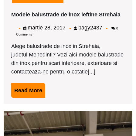
Model
Modele balustrade de inox ieftine Strehaia
balus
de
martie
bagy2437
martie 28, 2017
bagy2437
0
inox
Comments
28,
ieftin
Streh
2017
Alege balustrade de inox in Strehaia,
judetul Mehedinti? Vezi aici modele balustrade
din inox pentru scari interioare, exterioare si
contacteaza-ne pentru o cotatie[...]
Read
Read More
More
M
b
d