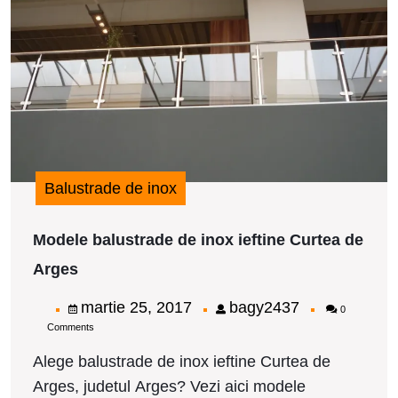
i
i
C
d
A
Balustrade de inox
Modele balustrade de inox ieftine Curtea de
Modele
Arges
balustrade
de
martie
bagy2437
martie 25, 2017
bagy2437
0
inox
Comments
25,
ieftine
Curtea
2017
Alege balustrade de inox ieftine Curtea de
de
Arges, judetul Arges? Vezi aici modele
Arges