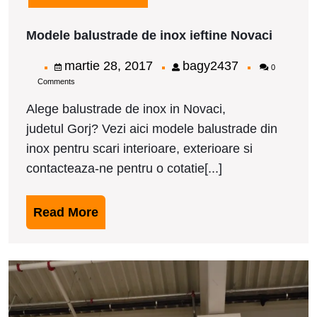
Modele
Modele balustrade de inox ieftine Novaci
balustr
de
martie
bagy2437
martie 28, 2017
bagy2437
0
inox
Comments
28,
ieftine
Novaci
2017
Alege balustrade de inox in Novaci,
judetul Gorj? Vezi aici modele balustrade din
inox pentru scari interioare, exterioare si
contacteaza-ne pentru o cotatie[...]
Read
Read More
More
M
b
d