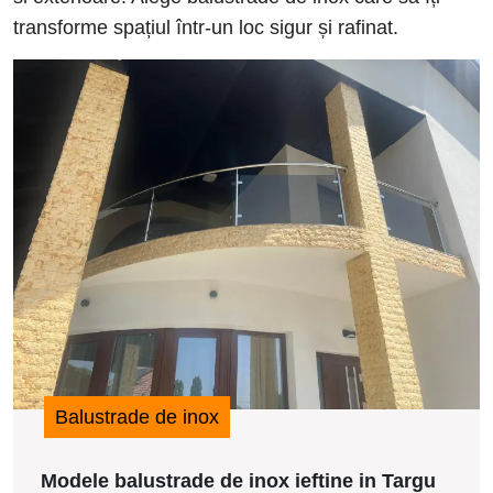
transforme spațiul într-un loc sigur și rafinat.
M
b
d
i
i
i
T
J
2
Balustrade de inox
Modele balustrade de inox ieftine in Targu