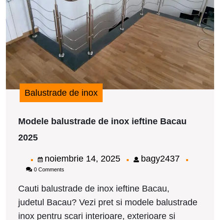
B
2
Balustrade de inox
Modele balustrade de inox ieftine Bacau
Modele
2025
balustrade
de
noiembrie
bagy2437
noiembrie 14, 2025
bagy2437
inox
0 Comments
14,
ieftine
Bacau
2025
Cauti balustrade de inox ieftine Bacau,
2025
judetul Bacau? Vezi pret si modele balustrade
inox pentru scari interioare, exterioare si