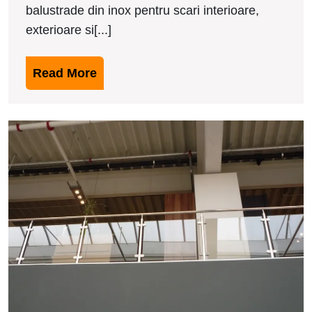
balustrade din inox pentru scari interioare,
exterioare si[...]
Read
Read More
More
M
b
d
i
i
F