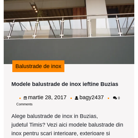
i
i
B
Balustrade de inox
Modele
Modele balustrade de inox ieftine Buzias
balustr
de
martie
bagy2437
martie 28, 2017
bagy2437
0
inox
Comments
28,
ieftine
Buzias
2017
Alege balustrade de inox in Buzias,
judetul Timis? Vezi aici modele balustrade din
inox pentru scari interioare, exterioare si