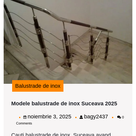
d
i
S
2
Balustrade de inox
Modele
Modele balustrade de inox Suceava 2025
balust
de
noiembrie
bagy2437
noiembrie 3, 2025
bagy2437
0
inox
Comments
3,
Suceav
2025
2025
Cauti balustrade de inox Suceava avand