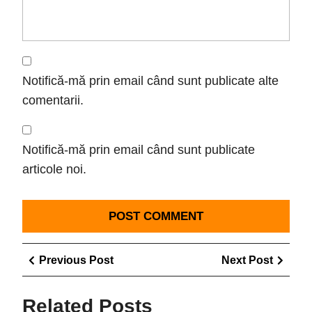
Notifică-mă prin email când sunt publicate alte
comentarii.
Notifică-mă prin email când sunt publicate
articole noi.
Navigare
Previous
Next
Previous Post
Next Post
în
Post
Post
articole
Related Posts