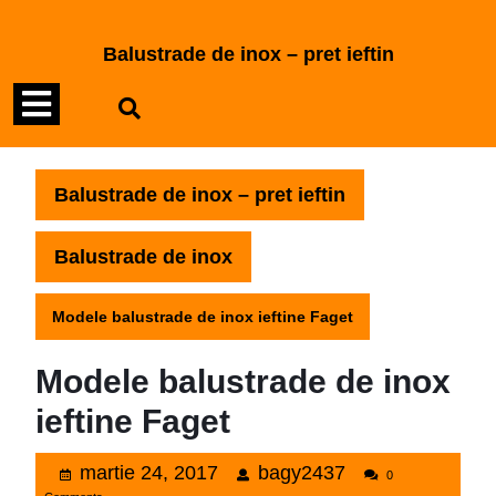
Skip
to
Balustrade de inox – pret ieftin
content
Open
Skip
to
Menu
content
Balustrade de inox – pret ieftin
Balustrade de inox
Modele balustrade de inox ieftine Faget
Modele balustrade de inox
ieftine Faget
martie
bagy2437
martie 24, 2017
bagy2437
0