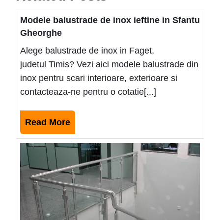
Modele balustrade de inox ieftine in Sfantu
Gheorghe
Alege balustrade de inox in Faget,
judetul Timis? Vezi aici modele balustrade din
inox pentru scari interioare, exterioare si
contacteaza-ne pentru o cotatie[...]
Read
Read More
More
Mode
balus
de
inox
ieftin
Bica