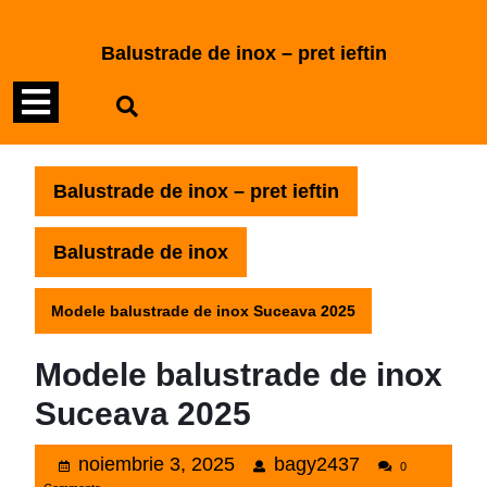
Skip
to
Balustrade de inox – pret ieftin
content
Open
Skip
to
Menu
content
Balustrade de inox – pret ieftin
Balustrade de inox
Modele balustrade de inox Suceava 2025
Modele balustrade de inox
Suceava 2025
noiembrie
bagy2437
noiembrie 3, 2025
bagy2437
0