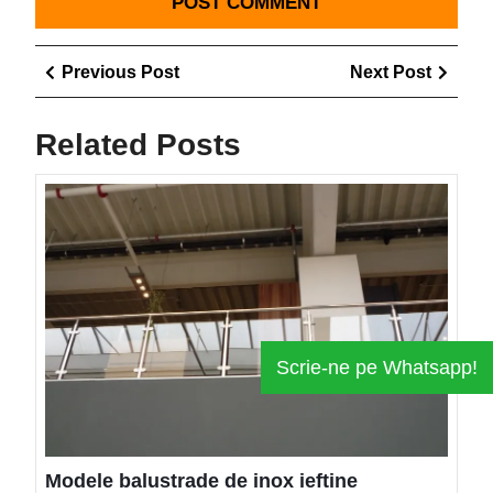
Navigare
Previous
Next
Previous Post
Next Post
în
Post
Post
articole
Related Posts
Mode
balus
de
inox
ieftin
Sann
Scrie-ne pe Whatsapp!
Mare
Modele balustrade de inox ieftine