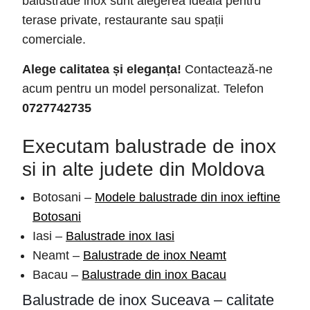
balustrade inox sunt alegerea ideală pentru
terase private, restaurante sau spații
comerciale.
Alege calitatea și eleganța!
Contactează-ne
acum pentru un model personalizat. Telefon
0727742735
Executam balustrade de inox
si in alte judete din Moldova
Botosani –
Modele balustrade din inox ieftine
Botosani
Iasi –
Balustrade inox Iasi
Neamt –
Balustrade de inox Neamt
Bacau –
Balustrade din inox Bacau
Balustrade de inox Suceava – calitate