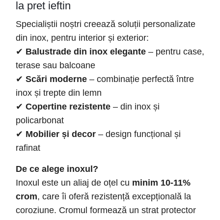
la pret ieftin
Specialiștii noștri creează soluții personalizate
din inox, pentru interior și exterior:
✔
Balustrade din inox elegante
– pentru case,
terase sau balcoane
✔
Scări moderne
– combinație perfectă între
inox și trepte din lemn
✔
Copertine rezistente
– din inox și
policarbonat
✔
Mobilier și decor
– design funcțional și
rafinat
De ce alege inoxul?
Inoxul este un aliaj de oțel cu
minim 10-11%
crom
, care îi oferă rezistență excepțională la
coroziune. Cromul formează un strat protector