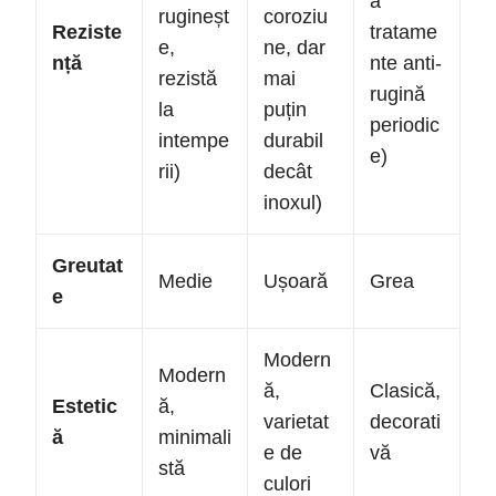
ă
rugineșt
coroziu
Reziste
tratame
e,
ne, dar
nță
nte anti-
rezistă
mai
rugină
la
puțin
periodic
intempe
durabil
e)
rii)
decât
inoxul)
Greutat
Medie
Ușoară
Grea
e
Modern
Modern
ă,
Clasică,
Estetic
ă,
varietat
decorati
ă
minimali
e de
vă
stă
culori