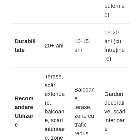
puternic
e)
15-20
Durabili
10-15
ani (cu
20+ ani
tate
ani
întreține
re)
Terase,
scări
Balcoan
exterioa
Garduri
Recom
e,
re,
decorati
andare
terase,
balcoan
ve, scări
Utilizar
zone cu
e, scari
interioar
e
trafic
interioar
e
redus
e, zone