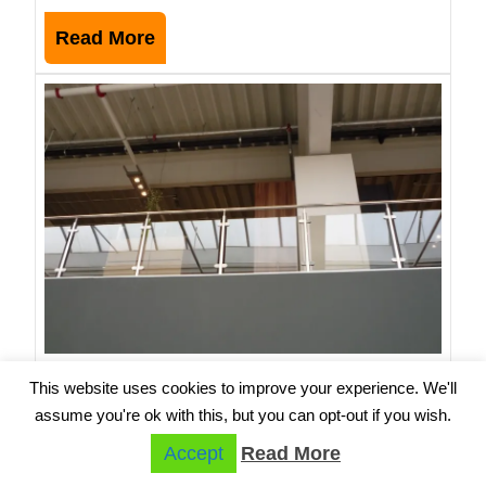
Read
Read More
More
Mode
balus
de
inox
ieftin
Pitest
Modele balustrade de inox ieftine Pitesti
This website uses cookies to improve your experience. We'll
Cauti balustrade de inox Suceava avand
assume you're ok with this, but you can opt-out if you wish.
preturi ieftine? Vezi aici modele balustrade
Accept
Read More
din inox pentru scari interioare, exterioare si