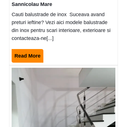
Sannicolau Mare
Cauti balustrade de inox Suceava avand
preturi ieftine? Vezi aici modele balustrade
din inox pentru scari interioare, exterioare si
contacteaza-ne[...]
Read
Read More
More
Mode
balus
de
inox
ieftin
Rom