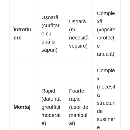
Comple
Ușoară
Ușoară
xă
(curățar
Întrețin
(nu
(vopsire
e cu
ere
necesită
/protecți
apă și
vopsire)
e
săpun)
anuală)
Comple
x
(necesit
Rapid
Foarte
ă
(datorită
rapid
structuri
Montaj
greutății
(ușor de
de
moderat
manipul
susținer
e)
at)
e