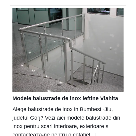
Mode
balus
de
inox
ieftin
Vlahi
Modele balustrade de inox ieftine Vlahita
Alege balustrade de inox in Bumbesti-Jiu,
judetul Gorj? Vezi aici modele balustrade din
inox pentru scari interioare, exterioare si
contacteaza-ne pentru o cotatie[...]