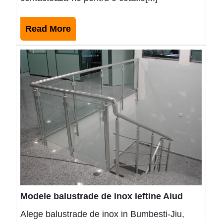
Read
Read More
More
Mode
balus
de
inox
ieftin
Aiud
Modele balustrade de inox ieftine Aiud
Alege balustrade de inox in Bumbesti-Jiu,