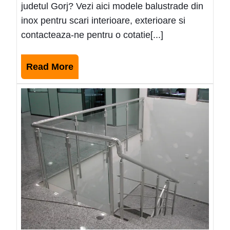
judetul Gorj? Vezi aici modele balustrade din
inox pentru scari interioare, exterioare si
contacteaza-ne pentru o cotatie[...]
Read
Read More
More
Mode
balus
de
inox
ieftin
Letca