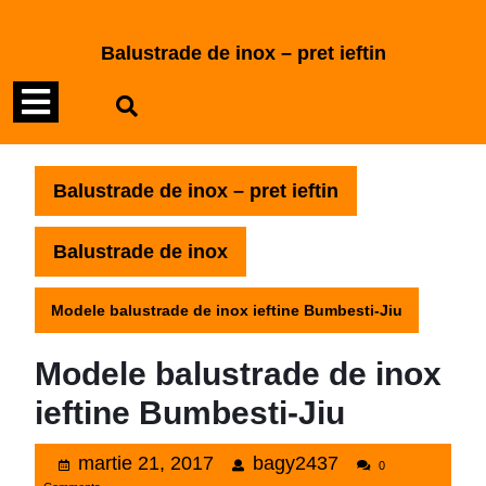
Skip
to
Balustrade de inox – pret ieftin
content
Open
Skip
to
Menu
content
Balustrade de inox – pret ieftin
Balustrade de inox
Modele balustrade de inox ieftine Bumbesti-Jiu
Modele balustrade de inox
ieftine Bumbesti-Jiu
martie
bagy2437
martie 21, 2017
bagy2437
0