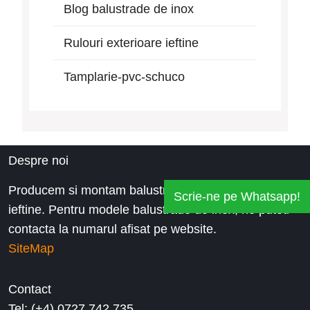
Blog balustrade de inox
Rulouri exterioare ieftine
Tamplarie-pvc-schuco
Despre noi
Producem si montam balustrade inox la preturi
Scrie-ne pe Whatsapp!
ieftine. Pentru modele balustrade de inox, ne puteti
contacta la numarul afisat pe website.
SiteMap
Contact
Tel: (+4) 0727.742.735