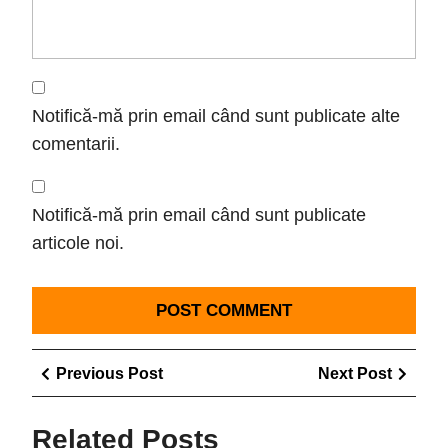
Notifică-mă prin email când sunt publicate alte
comentarii.
Notifică-mă prin email când sunt publicate
articole noi.
Navigare
Previous
Next
Previous Post
Next Post
în
Post
Post
articole
Related Posts