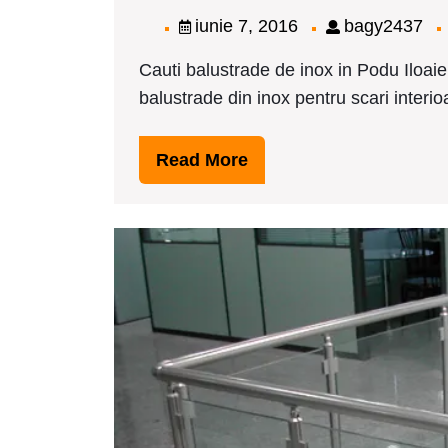
iunie
ba
iunie 7, 2016
bagy2437
7,
Cauti balustrade de inox in Podu Iloaie
2016
balustrade din inox pentru scari interioa
Read
Read More
More