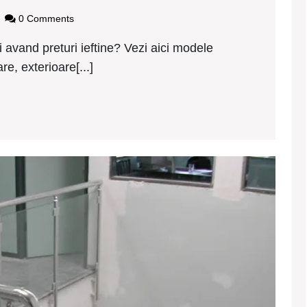
de
gy2437
0 Comments
inox
ieftine
i avand preturi ieftine? Vezi aici modele
Podu
re, exterioare[...]
Iloaiei
Mode
balus
de
inox
ieftin
Siret