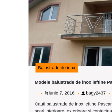
Balustrade de inox
Modele balustrade de inox ieftine P
iunie
ba
iunie 7, 2016
bagy2437
7,
Cauti balustrade de inox ieftine Pascan
2016
scari interioare, exterioare si contactea