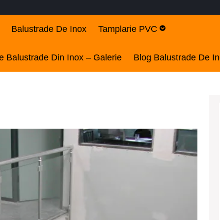
Balustrade De Inox
Tamplarie PVC
 Balustrade Din Inox – Galerie
Blog Balustrade De I
Mode
balus
de
inox
ieftin
Podu
Iloaiei