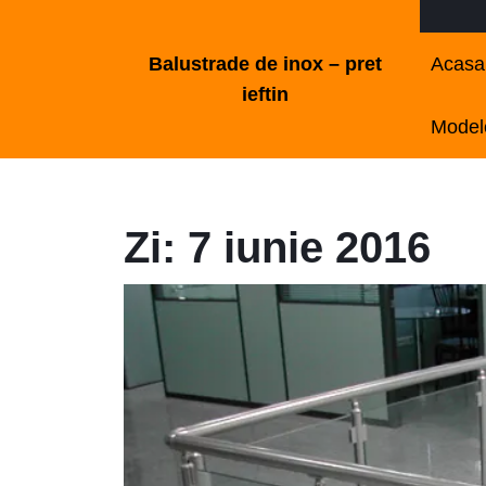
Skip
to
Balustrade de inox – pret
Acasa
content
ieftin
Skip
Modele
to
content
Zi:
7 iunie 2016