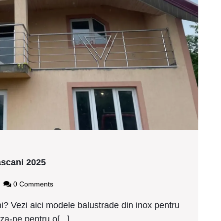
Modele
ascani 2025
balustrade
de
gy2437
0 Comments
inox
ieftine
i? Vezi aici modele balustrade din inox pentru
Pascani
za-ne pentru o[...]
2025