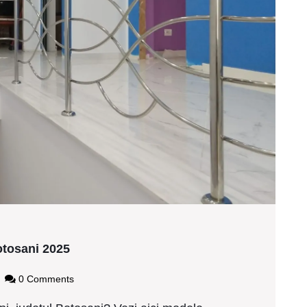
Modele
otosani 2025
balustrade
de
gy2437
0 Comments
inox
ieftine