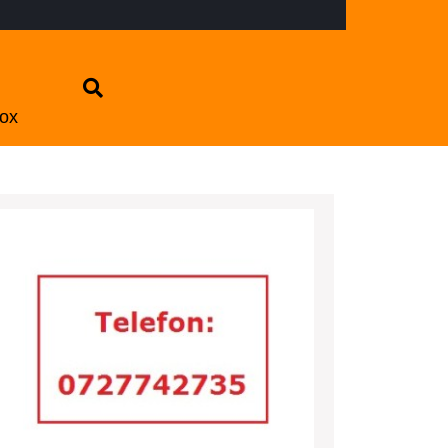
nox
le
trade
e