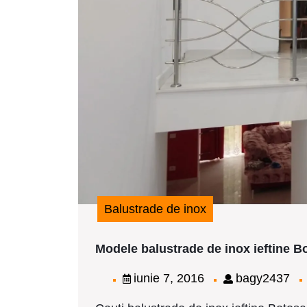
Balustrade de inox
Modele balustrade de inox ieftine B
iunie
ba
iunie 7, 2016
bagy2437
7,