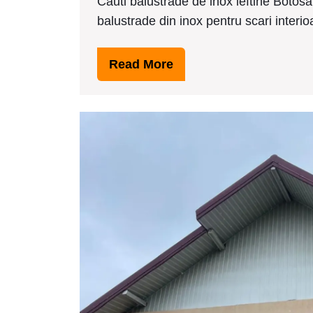
Cauti balustrade de inox ieftine Botosa
2016
balustrade din inox pentru scari interio
Read
Read More
More