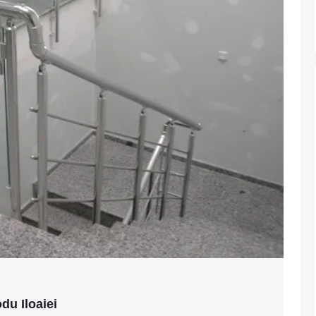
Modele
du Iloaiei
balustrade