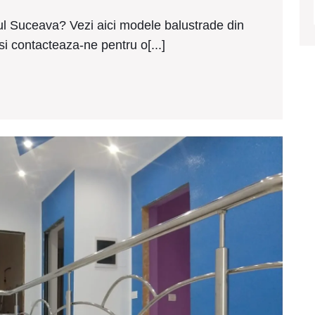
inox
ieftine
tul Suceava? Vezi aici modele balustrade din
Siret
 si contacteaza-ne pentru o[...]
Mode
balus
de
inox
ieftin
Botos
2025