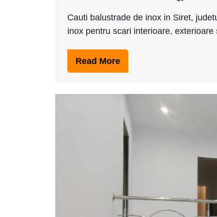
7,
Cauti balustrade de inox in Siret, jude
2016
inox pentru scari interioare, exterioare
Read
Read More
More