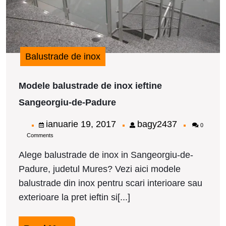
Balustrade de inox
Modele balustrade de inox ieftine
Modele
Sangeorgiu-de-Padure
balustrade
de
ianuarie
bagy2437
ianuarie 19, 2017
bagy2437
0
inox
Comments
19,
ieftine
Sangeorgiu-
2017
Alege balustrade de inox in Sangeorgiu-de-
de-
Padure, judetul Mures? Vezi aici modele
Padure
balustrade din inox pentru scari interioare sau
exterioare la pret ieftin si[...]