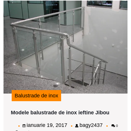
M
b
d
i
i
J
Balustrade de inox
Modele
Modele balustrade de inox ieftine Jibou
balustra
de
ianuarie
bagy2437
ianuarie 19, 2017
bagy2437
0
inox