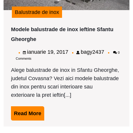
Balustrade de inox
Modele balustrade de inox ieftine Sfantu
Modele
Gheorghe
balustrade
de
ianuarie
bagy2437
ianuarie 19, 2017
bagy2437
0
inox
Comments
19,
ieftine
Sfantu
2017
Alege balustrade de inox in Sfantu Gheorghe,
Gheorghe
judetul Covasna? Vezi aici modele balustrade
din inox pentru scari interioare sau
exterioare la pret ieftin[...]
Read
Read More
More