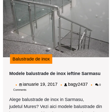
i
i
S
Balustrade de inox
Mode
Modele balustrade de inox ieftine Sarmasu
balus
de
ianuarie
bagy2437
ianuarie 19, 2017
bagy2437
0
inox
Comments
19,
ieftin
Sarm
2017
Alege balustrade de inox in Sarmasu,
judetul Mures? Vezi aici modele balustrade din