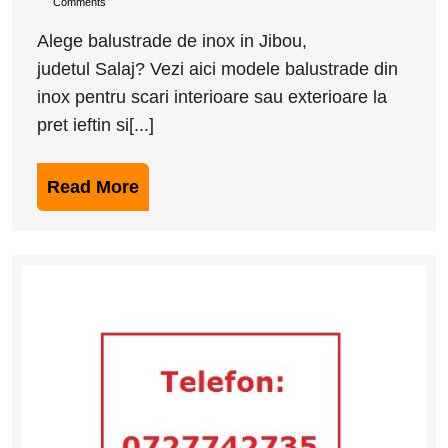
Comments
19,
ieftine
Jibou
2017
Alege balustrade de inox in Jibou,
judetul Salaj? Vezi aici modele balustrade din
inox pentru scari interioare sau exterioare la
pret ieftin si[...]
Read
Read More
More