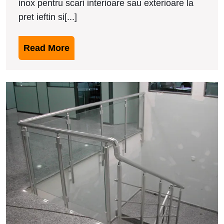
inox pentru scari interioare sau exterioare la
pret ieftin si[...]
Read
Read More
More
M
b
d
i
i
S
G