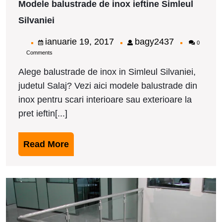
Modele balustrade de inox ieftine Simleul
Modele
Silvaniei
balustrade
de
ianuarie
bagy2437
ianuarie 19, 2017
bagy2437
0
inox
Comments
19,
ieftine
Simleul
2017
Alege balustrade de inox in Simleul Silvaniei,
Silvaniei
judetul Salaj? Vezi aici modele balustrade din
inox pentru scari interioare sau exterioare la
pret ieftin[...]
Read
Read More
More
M
b
d