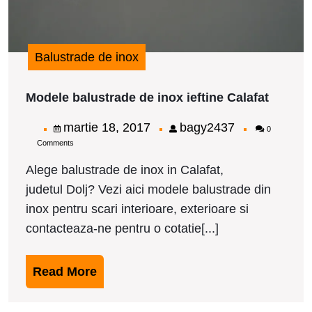
Balustrade de inox
Modele
Modele balustrade de inox ieftine Calafat
balust
de
martie
bagy2437
martie 18, 2017
bagy2437
0
inox
Comments
18,
ieftine
Calafat
2017
Alege balustrade de inox in Calafat,
judetul Dolj? Vezi aici modele balustrade din
inox pentru scari interioare, exterioare si
contacteaza-ne pentru o cotatie[...]
Read
Read More
More