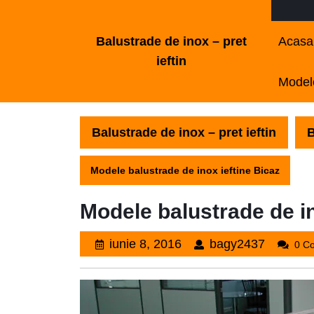
Skip
to
Balustrade de inox – pret
Acasa
content
ieftin
Skip
Modele
to
content
Balustrade de inox – pret ieftin
B
Modele balustrade de inox ieftine Bicaz
Modele balustrade de in
iunie
bagy243
iunie 8, 2016
bagy2437
0 C
8,
2016