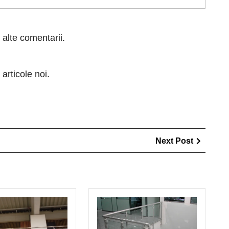
 alte comentarii.
articole noi.
Next
Next Post
Post
Modele
Modele
balustrade
balustr