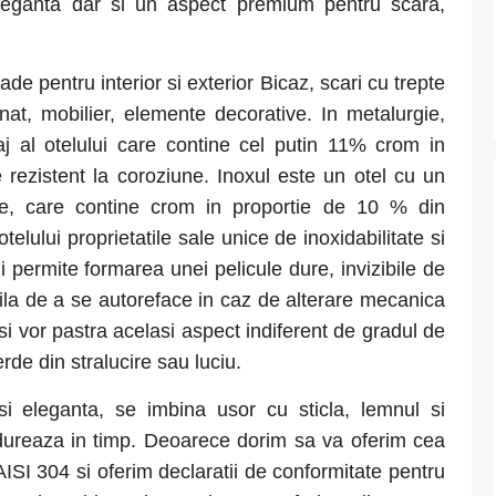
, eleganta dar si un aspect premium pentru scara,
rade pentru interior si exterior Bicaz
, scari cu trepte
nat, mobilier, elemente decorative. In metalurgie,
iaj al otelului care contine cel putin 11% crom in
 rezistent la coroziune. Inoxul este un otel cu un
ie, care contine crom in proportie de 10 % din
elului proprietatile sale unice de inoxidabilitate si
 permite formarea unei pelicule dure, invizibile de
ila de a se autoreface in caz de alterare mecanica
si vor pastra acelasi aspect indiferent de gradul de
rde din stralucire sau luciu.
si eleganta, se imbina usor cu sticla, lemnul si
i dureaza in timp. Deoarece dorim sa va oferim cea
AISI 304 si oferim declaratii de conformitate pentru