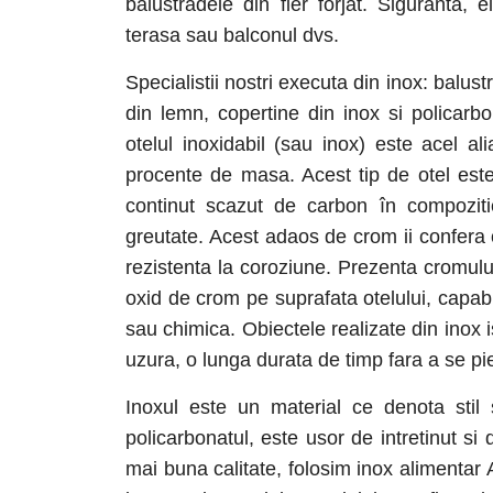
balustradele din fier forjat. Siguranta
terasa sau balconul dvs.
Specialistii nostri executa din inox: balust
din lemn, copertine din inox si policarbo
otelul inoxidabil (sau inox) este acel al
procente de masa. Acest tip de otel este
continut scazut de carbon în compozit
greutate. Acest adaos de crom ii confera ot
rezistenta la coroziune. Prezenta cromului
oxid de crom pe suprafata otelului, capab
sau chimica. Obiectele realizate din inox i
uzura, o lunga durata de timp fara a se pie
Inoxul este un material ce denota stil 
policarbonatul, este usor de intretinut s
mai buna calitate, folosim inox alimentar 