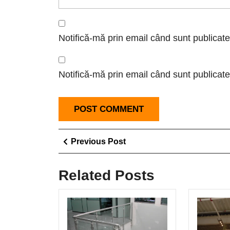
Notifică-mă prin email când sunt publicate
Notifică-mă prin email când sunt publicate 
Navigare
Previous
Previous Post
în
Post
articole
Related Posts
Modele
balustrade