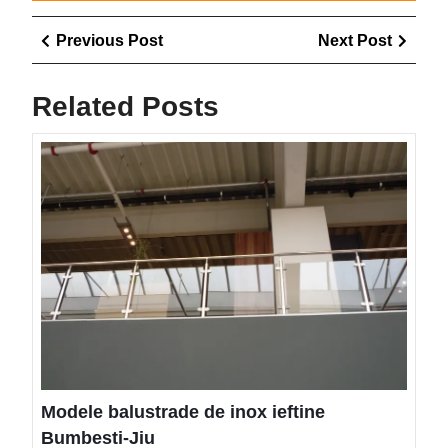
Navigare
Previous
Next
Previous Post
Next Post
în
Post
Post
articole
Related Posts
Mode
balus
de
inox
ieftin
Bumb
Jiu
Modele balustrade de inox ieftine
Bumbesti-Jiu