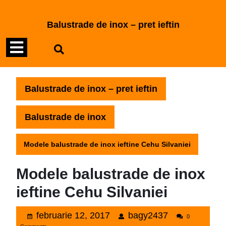
Skip
to
Balustrade de inox – pret ieftin
content
Open
Skip
to
Menu
content
Balustrade de inox – pret ieftin
Balustrade de inox
Modele balustrade de inox ieftine Cehu Silvaniei
Modele balustrade de inox
ieftine Cehu Silvaniei
februarie
bagy2437
februarie 12, 2017
bagy2437
0