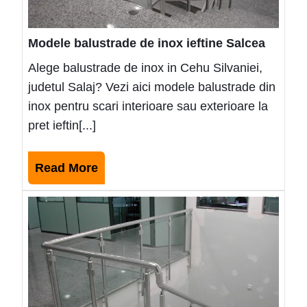
Modele balustrade de inox ieftine Salcea
Alege balustrade de inox in Cehu Silvaniei,
judetul Salaj? Vezi aici modele balustrade din
inox pentru scari interioare sau exterioare la
pret ieftin[...]
Read
Read More
More
Mode
balus
de
inox
ieftin
Beres