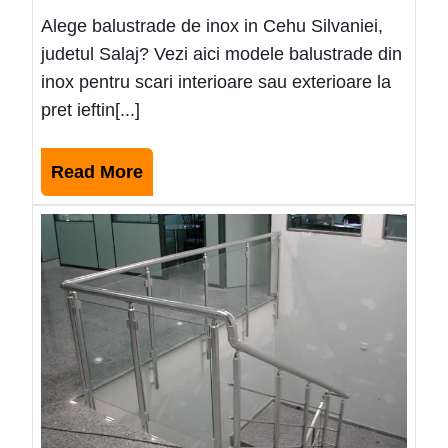
Alege balustrade de inox in Cehu Silvaniei,
judetul Salaj? Vezi aici modele balustrade din
inox pentru scari interioare sau exterioare la
pret ieftin[...]
Read
Read More
More
Mode
balus
de
inox
ieftin
Salc