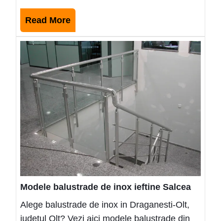
Read
Read More
More
Mode
balus
de
inox
ieftin
Salc
Modele balustrade de inox ieftine Salcea
Alege balustrade de inox in Draganesti-Olt,
judetul Olt? Vezi aici modele balustrade din