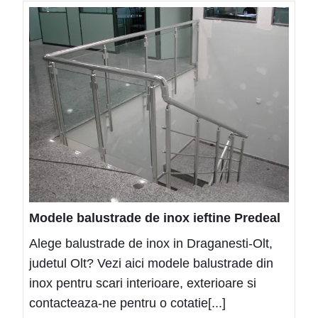
Mode
balus
de
inox
ieftin
Pred
Modele balustrade de inox ieftine Predeal
Alege balustrade de inox in Draganesti-Olt,
judetul Olt? Vezi aici modele balustrade din
inox pentru scari interioare, exterioare si
contacteaza-ne pentru o cotatie[...]