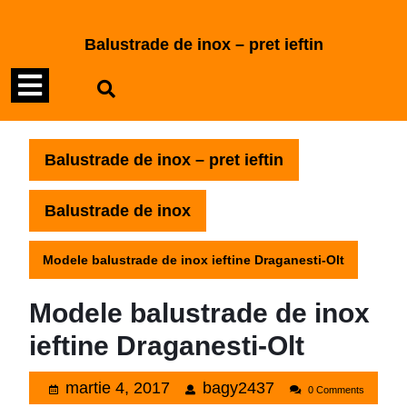
Skip
to
Balustrade de inox – pret ieftin
content
Open
Skip
to
Menu
content
Balustrade de inox – pret ieftin
Balustrade de inox
Modele balustrade de inox ieftine Draganesti-Olt
Modele balustrade de inox
ieftine Draganesti-Olt
martie
bagy2437
martie 4, 2017
bagy2437
0 Comments