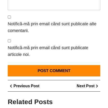
Notifică-mă prin email când sunt publicate alte
comentarii.
Notifică-mă prin email când sunt publicate
articole noi.
Navigare
Previous
Next
Previous Post
Next Post
în
Post
Post
articole
Related Posts