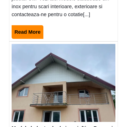
inox pentru scari interioare, exterioare si
contacteaza-ne pentru o cotatie[...]
Read
Read More
More
Mode
balus
de
inox
ieftin
Pasc
2025