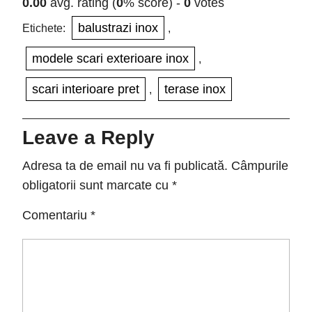
0.00
avg. rating (
0
% score) -
0
votes
balustrazi inox
Etichete:
,
modele scari exterioare inox
,
scari interioare pret
terase inox
,
Leave a Reply
Adresa ta de email nu va fi publicată.
Câmpurile
obligatorii sunt marcate cu
*
Comentariu
*