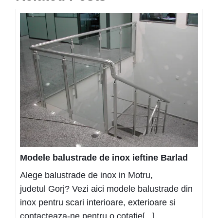
Mode
balus
de
inox
ieftin
Barl
Modele balustrade de inox ieftine Barlad
Alege balustrade de inox in Motru,
judetul Gorj? Vezi aici modele balustrade din
inox pentru scari interioare, exterioare si
contacteaza-ne pentru o cotatie[...]