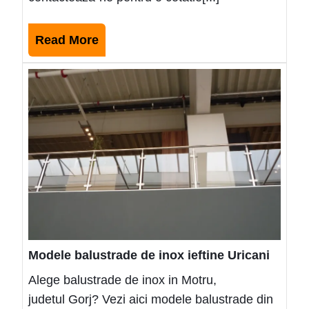
Read
Read More
More
Mode
balus
de
inox
ieftin
Urica
Modele balustrade de inox ieftine Uricani
Alege balustrade de inox in Motru,
judetul Gorj? Vezi aici modele balustrade din