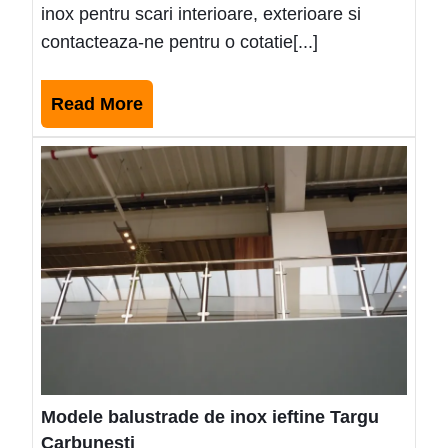
inox pentru scari interioare, exterioare si
contacteaza-ne pentru o cotatie[...]
Read
Read More
More
Mode
balus
de
inox
ieftin
Targ
Carb
Modele balustrade de inox ieftine Targu
Carbunesti