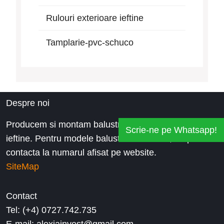
Rulouri exterioare ieftine
Tamplarie-pvc-schuco
Despre noi
Producem si montam balustrade inox la preturi
Scrie-ne pe Whatsapp!
ieftine. Pentru modele balustrade de inox, ne puteti
contacta la numarul afisat pe website.
SiteMap
Contact
Tel: (+4) 0727.742.735
E-mail: alexiainvest@gmail.com