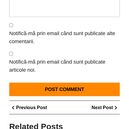
Notifică-mă prin email când sunt publicate alte
comentarii.
Notifică-mă prin email când sunt publicate
articole noi.
Navigare
Previous
Next
Previous Post
Next Post
în
Post
Post
articole
Related Posts