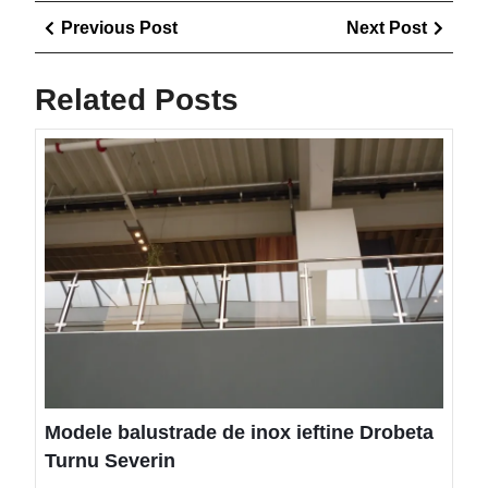
Navigare
Previous
Next
Previous Post
Next Post
în
Post
Post
articole
Related Posts
Mode
balus
de
inox
ieftin
Drob
Turn
Seve
Modele balustrade de inox ieftine Drobeta
Turnu Severin