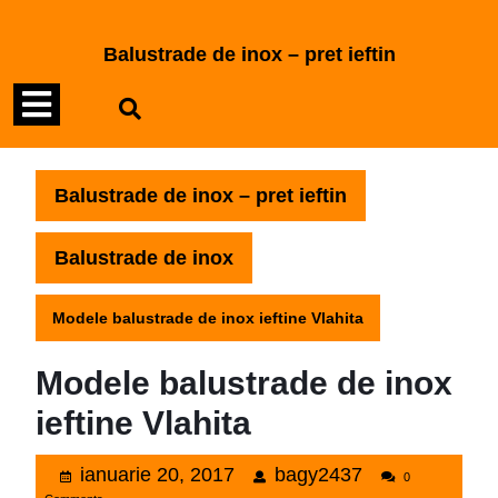
Skip
to
Balustrade de inox – pret ieftin
content
Open
Skip
to
Menu
content
Balustrade de inox – pret ieftin
Balustrade de inox
Modele balustrade de inox ieftine Vlahita
Modele balustrade de inox
ieftine Vlahita
ianuarie
bagy2437
ianuarie 20, 2017
bagy2437
0