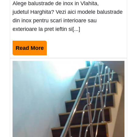
Alege balustrade de inox in Vlahita,
judetul Harghita? Vezi aici modele balustrade
din inox pentru scari interioare sau
exterioare la pret ieftin si[...]
Read
Read More
More
Mode
balus
de
inox
Dolh
2025