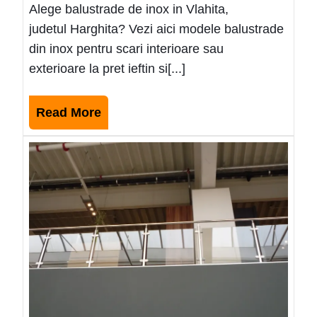
Alege balustrade de inox in Vlahita,
judetul Harghita? Vezi aici modele balustrade
din inox pentru scari interioare sau
exterioare la pret ieftin si[...]
Read
Read More
More
Mode
balus
de
inox
ieftin
Geoa