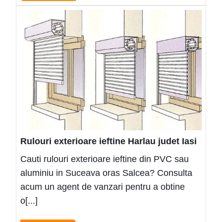
More
Rulou
exter
ieftin
Harl
judet
Iasi
Rulouri exterioare ieftine Harlau judet Iasi
Cauti rulouri exterioare ieftine din PVC sau
aluminiu in Suceava oras Salcea? Consulta
acum un agent de vanzari pentru a obtine
o[...]