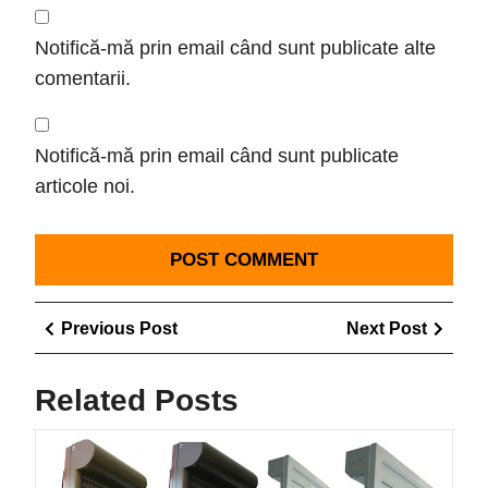
Notifică-mă prin email când sunt publicate alte
comentarii.
Notifică-mă prin email când sunt publicate
articole noi.
Navigare
Previous
Next
Previous Post
Next Post
în
Post
Post
articole
Related Posts
Rulou
exter