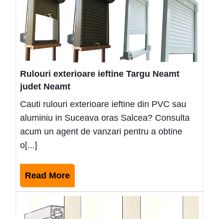
ieftin
Targ
Nea
judet
Nea
Rulouri exterioare ieftine Targu Neamt
judet Neamt
Cauti rulouri exterioare ieftine din PVC sau
aluminiu in Suceava oras Salcea? Consulta
acum un agent de vanzari pentru a obtine
o[...]
Read
Read More
More
Rulou
exter