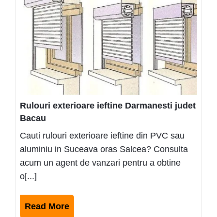
ieftin
Darm
judet
Baca
Rulouri exterioare ieftine Darmanesti judet
Bacau
Cauti rulouri exterioare ieftine din PVC sau
aluminiu in Suceava oras Salcea? Consulta
acum un agent de vanzari pentru a obtine
o[...]
Read
Read More