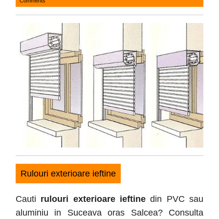
Comments
22,
2016
Rulouri exterioare ieftine
Cauti
rulouri exterioare ieftine
din PVC sau
aluminiu in Suceava oras Salcea
? Consulta