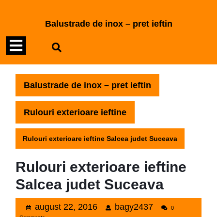
Skip
to
Balustrade de inox – pret ieftin
content
Open
Skip
to
Menu
content
Balustrade de inox – pret ieftin
Rulouri exterioare ieftine
Rulouri exterioare ieftine Salcea judet Suceava
Rulouri exterioare ieftine
Salcea judet Suceava
august
bagy2437
august 22, 2016
bagy2437
0