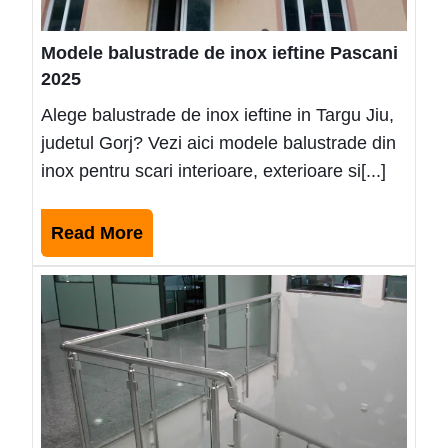
Modele balustrade de inox ieftine Pascani
2025
Alege balustrade de inox ieftine in Targu Jiu,
judetul Gorj? Vezi aici modele balustrade din
inox pentru scari interioare, exterioare si[...]
Read
Read More
More
Mode
balus
de
inox
ieftin
Husi