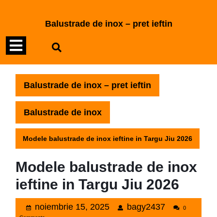
Skip
to
Balustrade de inox – pret ieftin
content
Open
Skip
to
Menu
content
Balustrade de inox – pret ieftin
Balustrade de inox
Modele balustrade de inox ieftine in Targu Jiu 2026
Modele balustrade de inox
ieftine in Targu Jiu 2026
noiembrie
bagy2437
noiembrie 15, 2025
bagy2437
0