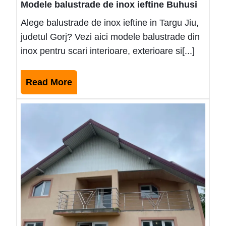
Modele balustrade de inox ieftine Buhusi
Alege balustrade de inox ieftine in Targu Jiu,
judetul Gorj? Vezi aici modele balustrade din
inox pentru scari interioare, exterioare si[...]
Read
Read More
More
Mode
balus
de
inox
ieftin
Pasc
2025