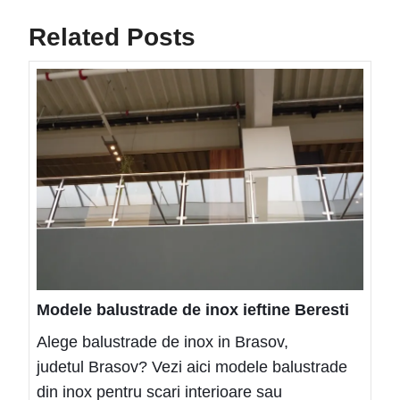
Post
Post
articole
Related Posts
Mode
balus
de
inox
ieftin
Beres
Modele balustrade de inox ieftine Beresti
Alege balustrade de inox in Brasov,
judetul Brasov? Vezi aici modele balustrade
din inox pentru scari interioare sau