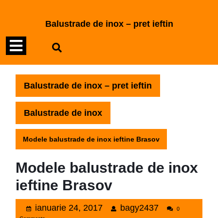
Skip
to
Balustrade de inox – pret ieftin
content
Open
Skip
to
Menu
content
Balustrade de inox – pret ieftin
Balustrade de inox
Modele balustrade de inox ieftine Brasov
Modele balustrade de inox
ieftine Brasov
ianuarie
bagy2437
ianuarie 24, 2017
bagy2437
0