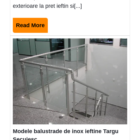
exterioare la pret ieftin si[...]
Read
Read More
More
Mode
balus
de
inox
ieftin
Targ
Secu
Modele balustrade de inox ieftine Targu
Secuiesc