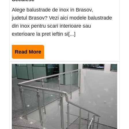
Alege balustrade de inox in Brasov,
judetul Brasov? Vezi aici modele balustrade
din inox pentru scari interioare sau
exterioare la pret ieftin si[...]
Read
Read More
More
Mode
balus
de
inox
ieftin
Faga