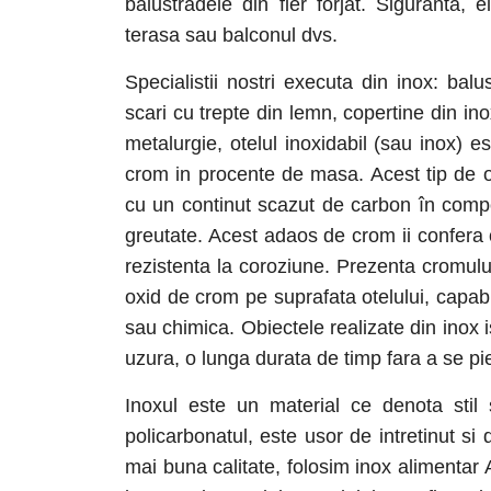
balustradele din fier forjat. Siguranta
terasa sau balconul dvs.
Specialistii nostri executa din inox: balu
scari cu trepte din lemn, copertine din ino
metalurgie, otelul inoxidabil (sau inox) es
crom in procente de masa. Acest tip de ot
cu un continut scazut de carbon în compo
greutate. Acest adaos de crom ii confera ot
rezistenta la coroziune. Prezenta cromului
oxid de crom pe suprafata otelului, capab
sau chimica. Obiectele realizate din inox i
uzura, o lunga durata de timp fara a se pie
Inoxul este un material ce denota stil 
policarbonatul, este usor de intretinut s
mai buna calitate, folosim inox alimentar 