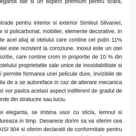
, eleganta dar si un aspect premium pentru scara,
strade pentru interior si exterior Simleul Silvaniei
,
x si policarbonat, mobilier, elemente decorative. In
te acel aliaj al otelului care contine cel putin 11%
el este rezistent la coroziune. Inoxul este un otel
zitie, care contine crom in proportie de 10 % din
elului proprietatile sale unice de inoxidabilitate si
 permite formarea unei pelicule dure, invizibile de
ila de a se autoreface in caz de alterare mecanica
si vor pastra acelasi aspect indiferent de gradul de
rde din stralucire sau luciu.
si eleganta, se imbina usor cu sticla, lemnul si
i dureaza in timp. Deoarece dorim sa va oferim cea
AISI 304 si oferim declaratii de conformitate pentru