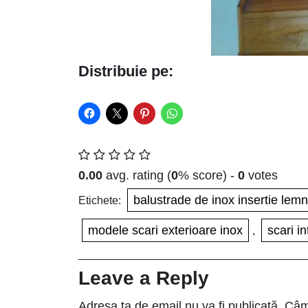
Distribuie pe:
0.00
avg. rating (
0
% score) -
0
votes
balustrade de inox insertie lemn
Etichete:
modele scari exterioare inox
scari in
,
Leave a Reply
Adresa ta de email nu va fi publicată.
Câmp