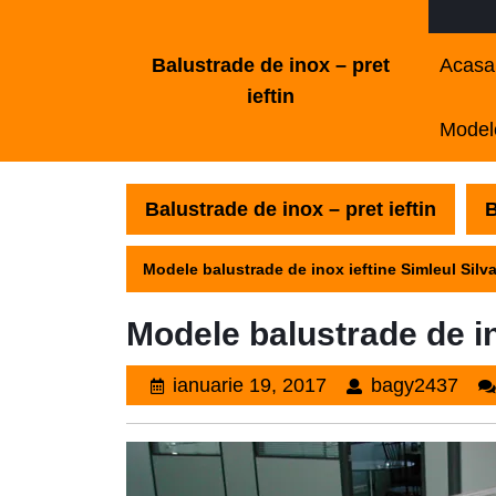
Skip
to
Balustrade de inox – pret
Acasa
content
ieftin
Skip
Modele
to
content
Balustrade de inox – pret ieftin
B
Modele balustrade de inox ieftine Simleul Silva
Modele balustrade de in
ianuarie
bag
ianuarie 19, 2017
bagy2437
19,
2017