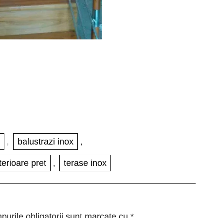
balustrazi inox
,
,
terioare pret
terase inox
,
urile obligatorii sunt marcate cu
*