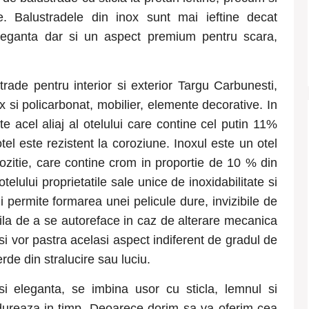
e. Balustradele din inox sunt mai ieftine decat
, eleganta dar si un aspect premium pentru scara,
strade pentru interior si exterior Targu Carbunesti
,
x si policarbonat, mobilier, elemente decorative. In
te acel aliaj al otelului care contine cel putin 11%
el este rezistent la coroziune. Inoxul este un otel
zitie, care contine crom in proportie de 10 % din
elului proprietatile sale unice de inoxidabilitate si
 permite formarea unei pelicule dure, invizibile de
ila de a se autoreface in caz de alterare mecanica
si vor pastra acelasi aspect indiferent de gradul de
rde din stralucire sau luciu.
si eleganta, se imbina usor cu sticla, lemnul si
i dureaza in timp. Deoarece dorim sa va oferim cea