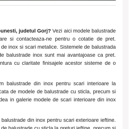
bunesti
, judetul
Gorj
?
Vezi aici modele balustrade
ioare si contacteaza-ne pentru o cotatie de pret.
 de inox si scari metalice. Sistemele de balustrada
 de balustrade inox sunt mai avantajoase ca pret.
tura cu claritate finisajele acestor sisteme de o
m balustrade din inox pentru scari interioare la
ficata de modele de balustrade cu sticla, precum si
dea in galerie modele de scari interioare din inox
balustrade din inox pentru scari exterioare ieftine.
e balustrade cu sticla la preturi ieftine, precum si