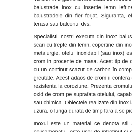
balustrade inox cu insertie lemn ieftin
balustradele din fier forjat. Siguranta
terasa sau balconul dvs.
Specialistii nostri executa din inox: balu
scari cu trepte din lemn, copertine din ino
metalurgie, otelul inoxidabil (sau inox) es
crom in procente de masa. Acest tip de ot
cu un continut scazut de carbon în compo
greutate. Acest adaos de crom ii confera ot
rezistenta la coroziune. Prezenta cromului
oxid de crom pe suprafata otelului, capab
sau chimica. Obiectele realizate din inox i
uzura, o lunga durata de timp fara a se pie
Inoxul este un material ce denota stil 
policarbonatul, este usor de intretinut s