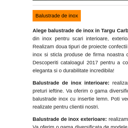
Balustrade de inox
Alege balustrade de inox in Targu Car
din inox pentru scari interioare, exter
Realizam doua tipuri de proiecte confectii
inox si sticla produse de firma noastra
Descoperiti cataloagul 2017 pentru a con
eleganta si o durabilitate incredibila!
Balustrade de inox interioare:
realiza
preturi ieftine. Va oferim o gama diversi
balustrade inox cu insertie lemn. Poti ve
realizate pentru clientii nostri.
Balustrade de inox exterioare:
realizam 
Va oferim o gama diversificata de modele d