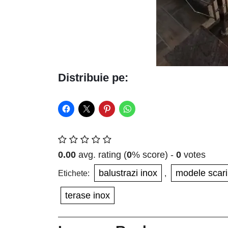
Distribuie pe:
0.00
avg. rating (
0
% score) -
0
votes
balustrazi inox
modele scari
Etichete:
,
terase inox