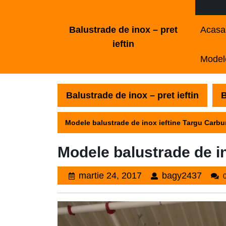
Skip
to
Balustrade de inox – pret
Acasa
content
ieftin
Skip
Modele
to
content
Balustrade de inox – pret ieftin
B
Modele balustrade de inox ieftine Targu Carbu
Modele balustrade de in
martie
bagy
martie 24, 2017
bagy2437
24,
2017