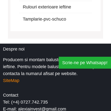
Rulouri exterioare ieftine
Tamplarie-pvc-schuco
Despre noi
Producem si montam balustrade inox la preturi
Scrie-ne pe Whatsapp!
ieftine. Pentru modele balustrade de inox, ne puteti
contacta la numarul afisat pe website.
SiteMap
Contact
Tel: (+4) 0727.742.735
E-mail: alexiainvest@gmail.com