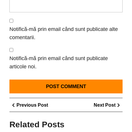
Notifică-mă prin email când sunt publicate alte
comentarii.
Notifică-mă prin email când sunt publicate
articole noi.
Navigare
Previous
Next
Previous Post
Next Post
în
Post
Post
articole
Related Posts