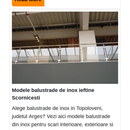
More
Mode
balus
de
inox
ieftin
Scorn
Modele balustrade de inox ieftine
Scornicesti
Alege balustrade de inox in Topoloveni,
judetul Arges? Vezi aici modele balustrade
din inox pentru scari interioare, exterioare si