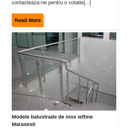
contacteaza-ne pentru o cotatie[...]
Read
Read More
More
Mode
balus
de
inox
ieftin
Mara
Modele balustrade de inox ieftine
Marasesti