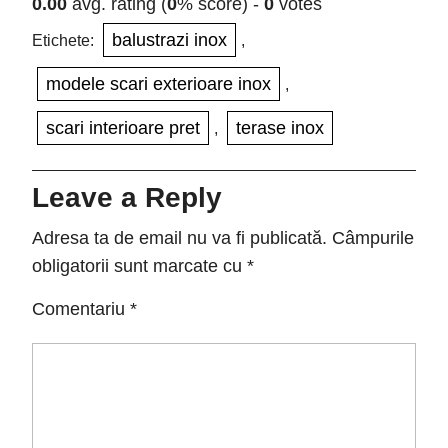
0.00
avg. rating (
0
% score) -
0
votes
balustrazi inox
Etichete:
,
modele scari exterioare inox
,
scari interioare pret
terase inox
,
Leave a Reply
Adresa ta de email nu va fi publicată.
Câmpurile
obligatorii sunt marcate cu
*
Comentariu
*