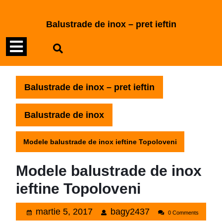
Skip
to
Balustrade de inox – pret ieftin
content
Open
Skip
to
Menu
content
Balustrade de inox – pret ieftin
Balustrade de inox
Modele balustrade de inox ieftine Topoloveni
Modele balustrade de inox
ieftine Topoloveni
martie
bagy2437
martie 5, 2017
bagy2437
0 Comments