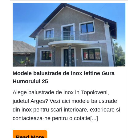
Mode
balus
de
inox
ieftin
Gura
Humo
25
Modele balustrade de inox ieftine Gura
Humorului 25
Alege balustrade de inox in Topoloveni,
judetul Arges? Vezi aici modele balustrade
din inox pentru scari interioare, exterioare si
contacteaza-ne pentru o cotatie[...]
Read
Read More