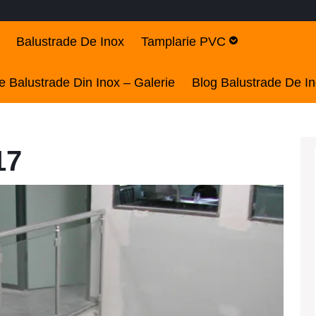
Balustrade De Inox
Tamplarie PVC
 Balustrade Din Inox – Galerie
Blog Balustrade De I
17
Mode
balus
de
inox
ieftin
Sibiu