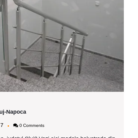
Modele
luj-Napoca
balustrade
de
bagy2437
37
0 Comments
inox
ieftine