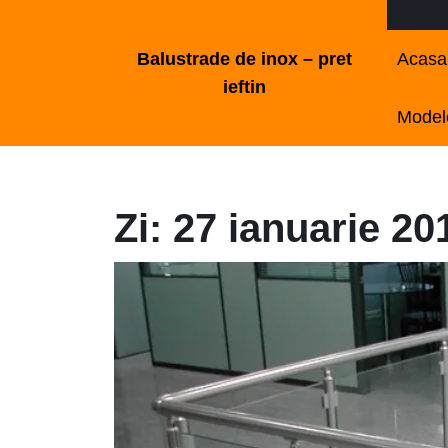
Skip
to
Balustrade de inox – pret
Acasa
content
ieftin
Skip
Modele
to
content
Zi:
27 ianuarie 20