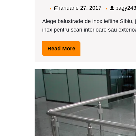
ianuarie
ianuarie 27, 2017
bagy24
27,
Alege balustrade de inox ieftine Sibiu,
2017
inox pentru scari interioare sau exterioar
Read
Read More
More