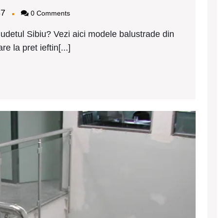
de
bagy2437
37
0 Comments
inox
ieftine
 judetul Sibiu? Vezi aici modele balustrade din
Sibiu
e la pret ieftin[...]
Mode
balus
de
inox
ieftin
Avrig