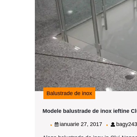
Balustrade de inox
Modele balustrade de inox ieftine C
ianuarie
ianuarie 27, 2017
bagy24
27,