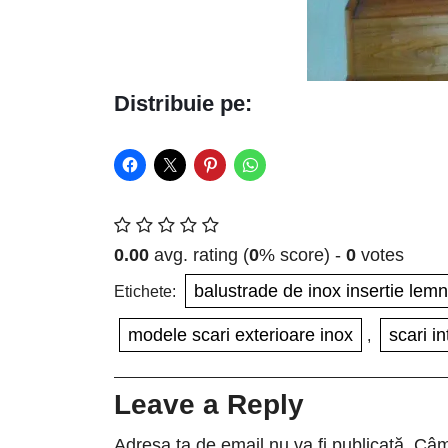
Distribuie pe:
0.00
avg. rating (
0
% score) -
0
votes
balustrade de inox insertie lemn
Etichete:
modele scari exterioare inox
scari in
,
Leave a Reply
Adresa ta de email nu va fi publicată.
Câmp