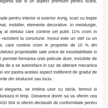
, eleganta dar si un aspect premium pentru scara,
rade pentru interior si exterior Avrig
, scari cu trepte
nat, mobilier, elemente decorative. In metalurgie,
iaj al otelului care contine cel putin 11% crom in
 rezistent la coroziune. Inoxul este un otel cu un
ie, care contine crom in proportie de 10 % din
elului proprietatile sale unice de inoxidabilitate si
 permite formarea unei pelicule dure, invizibile de
ila de a se autoreface in caz de alterare mecanica
si vor pastra acelasi aspect indiferent de gradul de
rde din stralucire sau luciu.
si eleganta, se imbina usor cu sticla, lemnul si
i dureaza in timp. Deoarece dorim sa va oferim cea
AISI 304 si oferim declaratii de conformitate pentru