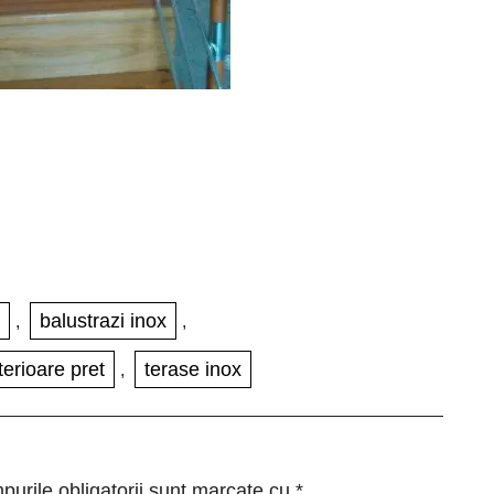
balustrazi inox
,
,
terioare pret
terase inox
,
urile obligatorii sunt marcate cu
*