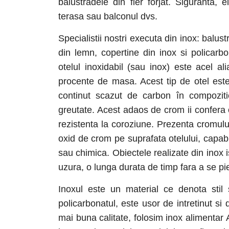
balustradele din fier forjat. Siguranta
terasa sau balconul dvs.
Specialistii nostri executa din inox: balust
din lemn, copertine din inox si policarbo
otelul inoxidabil (sau inox) este acel al
procente de masa. Acest tip de otel este
continut scazut de carbon în compozit
greutate. Acest adaos de crom ii confera ot
rezistenta la coroziune. Prezenta cromului
oxid de crom pe suprafata otelului, capab
sau chimica. Obiectele realizate din inox i
uzura, o lunga durata de timp fara a se pie
Inoxul este un material ce denota stil 
policarbonatul, este usor de intretinut s
mai buna calitate, folosim inox alimentar 