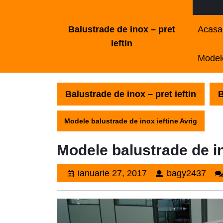
Skip
to
Balustrade de inox – pret
Acasa
content
ieftin
Skip
Modele
to
content
Balustrade de inox – pret ieftin
B
Modele balustrade de inox ieftine Avrig
Modele balustrade de in
ianuarie
bag
ianuarie 27, 2017
bagy2437
27,
2017