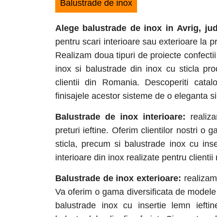
Balustrade de inox
Alege balustrade de inox in Avrig
, ju
pentru scari interioare sau exterioare la pr
Realizam doua tipuri de proiecte confectii
inox si balustrade din inox cu sticla p
clientii din Romania. Descoperiti cata
finisajele acestor sisteme de o eleganta si 
Balustrade de inox interioare:
realiza
preturi ieftine. Oferim clientilor nostri 
sticla, precum si balustrade inox cu ins
interioare din inox realizate pentru clientii 
Balustrade de inox exterioare:
realizam 
Va oferim o gama diversificata de modele d
balustrade inox cu insertie lemn ieftin