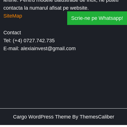
ieftine. Pentru modele balustrade de inox, ne puteti
contacta la numarul afisat pe website.
SiteMap
Scrie-ne pe Whatsapp!
Contact
Tel: (+4) 0727.742.735
E-mail: alexiainvest@gmail.com
Cargo WordPress Theme
By ThemesCaliber