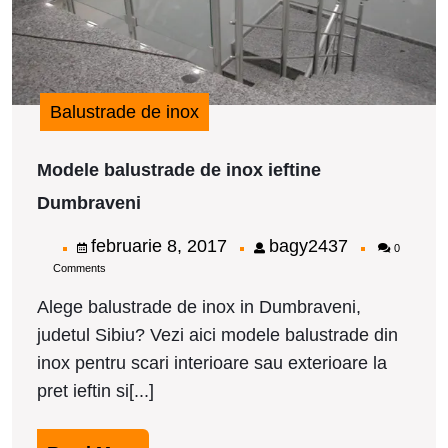
Balustrade de inox
Modele balustrade de inox ieftine
Modele
Dumbraveni
balustrade
de
februarie
bagy2437
februarie 8, 2017
bagy2437
0
inox
Comments
8,
ieftine
Dumbraveni
2017
Alege balustrade de inox in Dumbraveni,
judetul Sibiu? Vezi aici modele balustrade din
inox pentru scari interioare sau exterioare la
pret ieftin si[...]