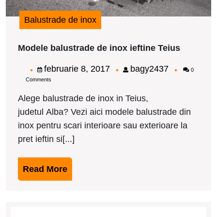
Balustrade de inox
Modele
Modele balustrade de inox ieftine Teius
balustra
de
februarie
bagy2437
februarie 8, 2017
bagy2437
0
inox
Comments
8,
ieftine
Teius
2017
Alege balustrade de inox in Teius,
judetul Alba? Vezi aici modele balustrade din
inox pentru scari interioare sau exterioare la
pret ieftin si[...]
Read
Read More
More