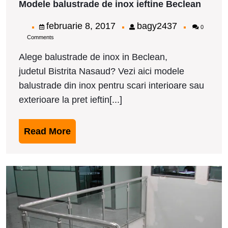
Modele balustrade de inox ieftine Beclean
balus
de
februarie
bagy2437
februarie 8, 2017
bagy2437
0
inox
Comments
8,
ieftine
Becle
2017
Alege balustrade de inox in Beclean,
judetul Bistrita Nasaud? Vezi aici modele
balustrade din inox pentru scari interioare sau
exterioare la pret ieftin[...]
Read
Read More
More
M
b
d
i