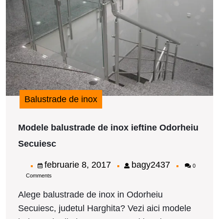
i
O
S
Balustrade de inox
Modele balustrade de inox ieftine Odorheiu
Modele
Secuiesc
balustrade
de
februarie
bagy2437
februarie 8, 2017
bagy2437
0
inox
Comments
8,
ieftine
Odorheiu
2017
Alege balustrade de inox in Odorheiu
Secuiesc
Secuiesc, judetul Harghita? Vezi aici modele