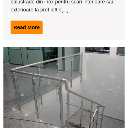
balustrade din inox pentru scari interioare sau
exterioare la pret ieftin[...]
Read
Read More
More
M
b
d
i
i
T