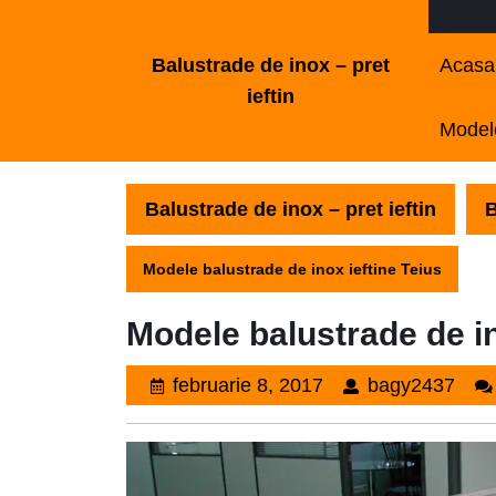
Skip
to
Balustrade de inox – pret
Acasa
content
ieftin
Skip
Modele
to
content
Balustrade de inox – pret ieftin
B
Modele balustrade de inox ieftine Teius
Modele balustrade de in
februarie
bag
februarie 8, 2017
bagy2437
8,
2017