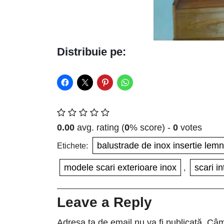
Distribuie pe:
0.00
avg. rating (
0
% score) -
0
votes
balustrade de inox insertie lemn
Etichete:
modele scari exterioare inox
scari in
,
Leave a Reply
Adresa ta de email nu va fi publicată.
Câmp