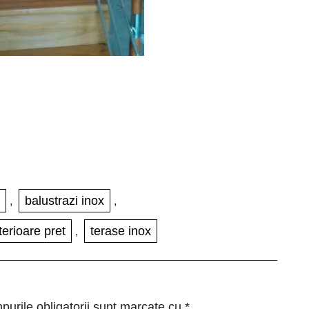
balustrazi inox
,
,
terioare pret
terase inox
,
urile obligatorii sunt marcate cu
*