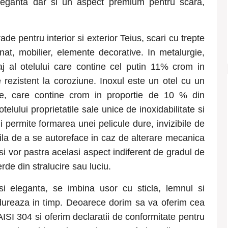
, eleganta dar si un aspect premium pentru scara,
rade pentru interior si exterior Teius
, scari cu trepte
nat, mobilier, elemente decorative. In metalurgie,
iaj al otelului care contine cel putin 11% crom in
 rezistent la coroziune. Inoxul este un otel cu un
ie, care contine crom in proportie de 10 % din
elului proprietatile sale unice de inoxidabilitate si
 permite formarea unei pelicule dure, invizibile de
ila de a se autoreface in caz de alterare mecanica
si vor pastra acelasi aspect indiferent de gradul de
rde din stralucire sau luciu.
si eleganta, se imbina usor cu sticla, lemnul si
i dureaza in timp. Deoarece dorim sa va oferim cea
AISI 304 si oferim declaratii de conformitate pentru