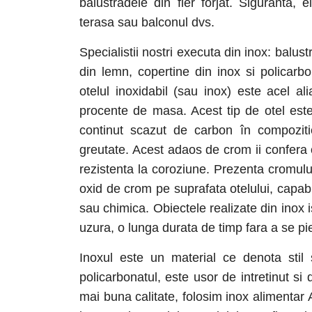
balustradele din fier forjat. Siguranta
terasa sau balconul dvs.
Specialistii nostri executa din inox: balust
din lemn, copertine din inox si policarbo
otelul inoxidabil (sau inox) este acel al
procente de masa. Acest tip de otel este
continut scazut de carbon în compozit
greutate. Acest adaos de crom ii confera ot
rezistenta la coroziune. Prezenta cromului
oxid de crom pe suprafata otelului, capab
sau chimica. Obiectele realizate din inox i
uzura, o lunga durata de timp fara a se pie
Inoxul este un material ce denota stil 
policarbonatul, este usor de intretinut s
mai buna calitate, folosim inox alimentar 