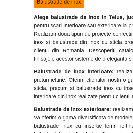
Balustrade de inox
Alege balustrade de inox in Teius
, j
pentru scari interioare sau exterioare la pr
Realizam doua tipuri de proiecte confectii
inox si balustrade din inox cu sticla p
clientii din Romania. Descoperiti cata
finisajele acestor sisteme de o eleganta si 
Balustrade de inox interioare:
realiza
preturi ieftine. Oferim clientilor nostri 
sticla, precum si balustrade inox cu ins
interioare din inox realizate pentru clientii 
Balustrade de inox exterioare:
realizam 
Va oferim o gama diversificata de modele d
balustrade inox cu insertie lemn ieftin