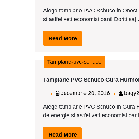
21,
p
Alege tamplarie PVC Schuco in Onesti,
2016
si astfel veti economisi bani! Doriti sa[..
Read
Read More
More
Tamplarie-pvc-schuco
Tamplarie PVC Schuco Gura Hurmor
decembrie
decembrie 20, 2016
bagy
20,
Alege tamplarie PVC Schuco in Gura H
2016
de energie si astfel veti economisi bani! 
Read
Read More