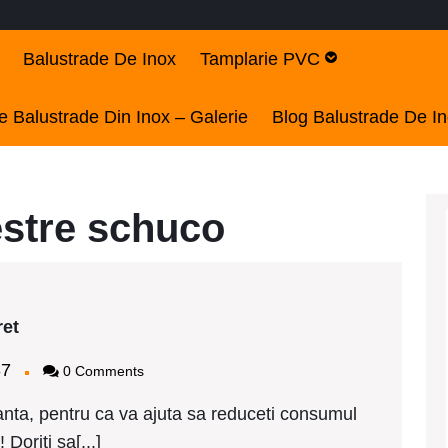
Balustrade De Inox
Tamplarie PVC
 Balustrade Din Inox – Galerie
Blog Balustrade De I
estre schuco
Tamplarie
ret
PVC
Schuco
bagy2437
37
0 Comments
Constanta
pret
ta, pentru ca va ajuta sa reduceti consumul
Doriti sa[...]