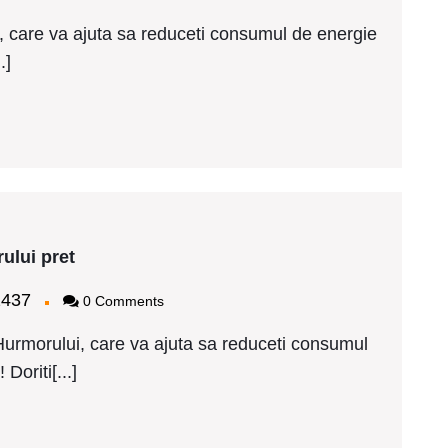
ret
 care va ajuta sa reduceti consumul de energie
.]
Tamplarie
ului pret
PVC
Schuco
bagy2437
2437
0 Comments
Gura
Hurmorului
urmorului, care va ajuta sa reduceti consumul
pret
Doriti[...]