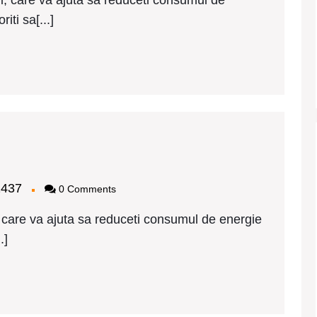
, care va ajuta sa reduceti consumul de
iti sa[...]
mplarie
VC
huco
bagy2437
2437
0 Comments
lca
et
care va ajuta sa reduceti consumul de energie
.]