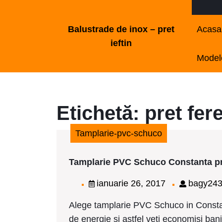
Skip
to
Balustrade de inox – pret
Acasa
content
ieftin
Skip
Modele
to
content
Etichetă:
pret fer
Tamplarie-pvc-schuco
Tamplarie PVC Schuco Constanta p
ianuarie
ianuarie 26, 2017
bagy24
26,
Alege tamplarie PVC Schuco in Constan
2017
de energie si astfel veti economisi bani! 