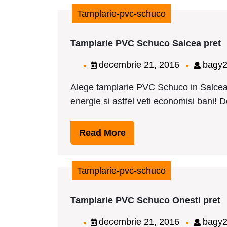
Tamplarie-pvc-schuco
T
Tamplarie PVC Schuco Salcea pret
P
S
decembrie
decembrie 21, 2016
bagy
S
21,
p
Alege tamplarie PVC Schuco in Salcea,
2016
energie si astfel veti economisi bani! Dor
Read
Read More
More
Tamplarie-pvc-schuco
T
Tamplarie PVC Schuco Onesti pret
P
S
decembrie
decembrie 21, 2016
bagy
O