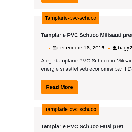
More
Tamplarie-pvc-schuco
Tamplarie PVC Schuco Milisauti pre
decembrie
decembrie 18, 2016
bagy
18,
Alege tamplarie PVC Schuco in Milisaut
2016
energie si astfel veti economisi bani! Dor
Read
Read More
More
Tamplarie-pvc-schuco
Tam
Tamplarie PVC Schuco Husi pret
PV