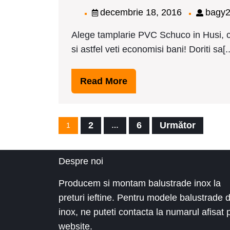
Sc
decembrie
decembrie 18, 2016
bagy
Hus
18,
pre
Alege tamplarie PVC Schuco in Husi, c
2016
si astfel veti economisi bani! Doriti sa[..
Read
Read More
More
Paginație
2
6
Următor
1
…
articole
Despre noi
Producem si montam balustrade inox la
preturi ieftine. Pentru modele balustrade 
inox, ne puteti contacta la numarul afisat 
website.