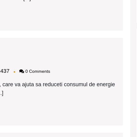
amplarie
VC
chuco
bagy2437
2437
0 Comments
ecuci
ret
 care va ajuta sa reduceti consumul de energie
.]