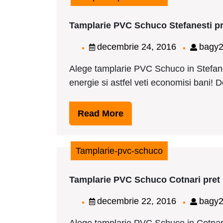
Tamplarie PVC Schuco Stefanesti pr
decembrie
decembrie 24, 2016
bagy
24,
Alege tamplarie PVC Schuco in Stefane
2016
energie si astfel veti economisi bani! Dor
Read
Read More
More
Tamplarie-pvc-schuco
Tamplarie PVC Schuco Cotnari pret
decembrie
decembrie 22, 2016
bagy
22,