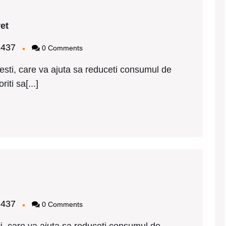
Tamplarie
et
PVC
Schuco
bagy2437
2437
0 Comments
Stefanesti
pret
sti, care va ajuta sa reduceti consumul de
iti sa[...]
Tamplarie
PVC
Schuco
bagy2437
2437
0 Comments
Cotnari
pret