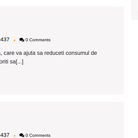
amplarie
VC
chuco
bagy2437
2437
0 Comments
alcea
ret
 care va ajuta sa reduceti consumul de
iti sa[...]
amplarie
VC
chuco
bagy2437
2437
0 Comments
nesti