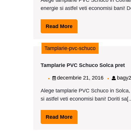
Alege tamplarie PVC Schuco in Cotnari
2016
energie si astfel veti economisi bani! Dor
Read
Read More
More
Tamplarie-pvc-schuco
Ta
Tamplarie PVC Schuco Solca pret
P
Sc
decembrie
decembrie 21, 2016
bagy
So
21,
pr
Alege tamplarie PVC Schuco in Solca, 
2016
si astfel veti economisi bani! Doriti sa[..
Read
Read More
More