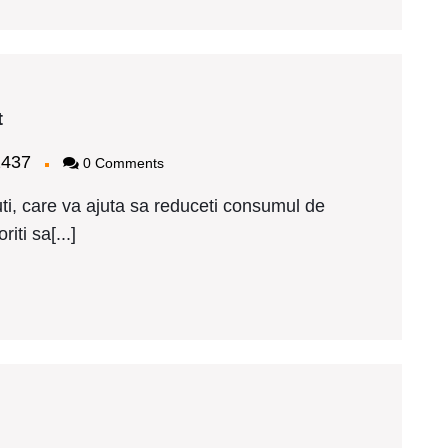
Tamplarie
t
PVC
Schuco
bagy2437
2437
0 Comments
Milisauti
pret
i, care va ajuta sa reduceti consumul de
iti sa[...]
plarie
C