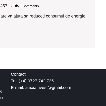
huco
bagy2437
2437
0 Comments
i
t
are va ajuta sa reduceti consumul de energie
.]
Contact
Tel: (+4) 0727.742.735
E-mail: alexiainvest@gmail.com
de
pe