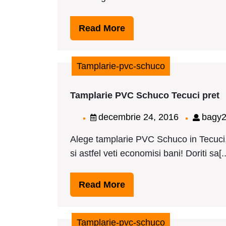
Read
Read More
More
Tamplarie-pvc-schuco
T
Tamplarie PVC Schuco Tecuci pret
P
S
decembrie
decembrie 24, 2016
bagy
T
24,
p
Alege tamplarie PVC Schuco in Tecuci,
2016
si astfel veti economisi bani! Doriti sa[..
Read
Read More
More
Tamplarie-pvc-schuco