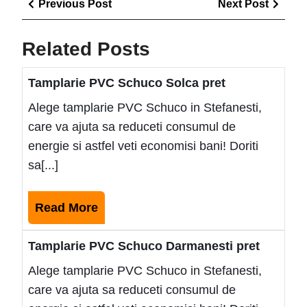
Previous
Next
Previous Post
Next Post
în
Post
Post
articole
Related Posts
Tamplarie PVC Schuco Solca pret
Alege tamplarie PVC Schuco in Stefanesti,
care va ajuta sa reduceti consumul de
energie si astfel veti economisi bani! Doriti
sa[...]
Read
Read More
More
Tamplarie PVC Schuco Darmanesti pret
Alege tamplarie PVC Schuco in Stefanesti,
care va ajuta sa reduceti consumul de