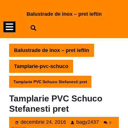
Skip
to
Balustrade de inox – pret ieftin
content
Open
Skip
to
Menu
content
Balustrade de inox – pret ieftin
Tamplarie-pvc-schuco
Tamplarie PVC Schuco Stefanesti pret
Tamplarie PVC Schuco
Stefanesti pret
decembrie
bagy2437
decembrie 24, 2016
bagy2437
0