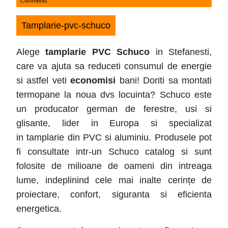
Comments
24,
2016
Tamplarie-pvc-schuco
Alege
tamplarie PVC Schuco
in Stefanesti,
care va ajuta sa reduceti consumul de energie
si astfel veti
economisi
bani! Doriti sa montati
termopane la noua dvs locuinta? Schuco este
un producator german de ferestre, usi si
glisante, lider in Europa si specializat
in tamplarie din PVC si aluminiu. Produsele pot
fi consultate intr-un Schuco catalog si sunt
folosite de milioane de oameni din intreaga
lume, indeplinind cele mai inalte cerințe de
proiectare, confort, siguranta si eficienta
energetica.