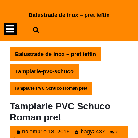
Skip
to
Balustrade de inox – pret ieftin
content
Open
Skip
to
Menu
content
Balustrade de inox – pret ieftin
Tamplarie-pvc-schuco
Tamplarie PVC Schuco Roman pret
Tamplarie PVC Schuco
Roman pret
noiembrie
bagy2437
noiembrie 18, 2016
bagy2437
0