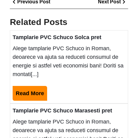
Previous
Next
Previous Post
Next Post
în
Post
Post
articole
Related Posts
Tamplarie PVC Schuco Solca pret
Alege tamplarie PVC Schuco in Roman,
deoarece va ajuta sa reduceti consumul de
energie si astfel veti economisi bani! Doriti sa
montati[...]
Read
Read More
More
Tamplarie PVC Schuco Marasesti pret
Alege tamplarie PVC Schuco in Roman,
deoarece va ajuta sa reduceti consumul de