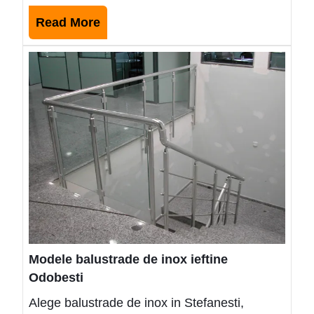
Read
Read More
More
Mode
balus
de
inox
ieftin
Odob
Modele balustrade de inox ieftine
Odobesti
Alege balustrade de inox in Stefanesti,