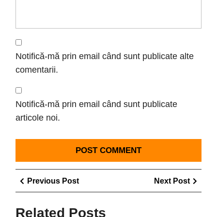
Notifică-mă prin email când sunt publicate alte
comentarii.
Notifică-mă prin email când sunt publicate
articole noi.
Navigare
Previous
Next
Previous Post
Next Post
în
Post
Post
articole
Related Posts