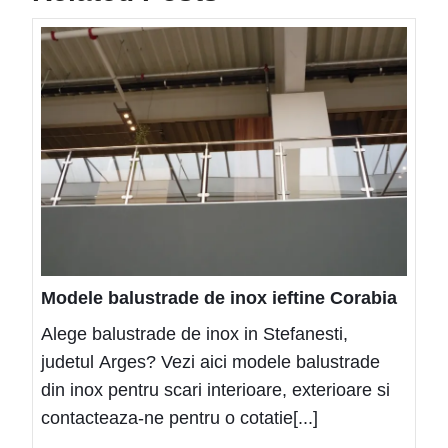
Mode
balus
de
inox
ieftin
Cora
Modele balustrade de inox ieftine Corabia
Alege balustrade de inox in Stefanesti,
judetul Arges? Vezi aici modele balustrade
din inox pentru scari interioare, exterioare si
contacteaza-ne pentru o cotatie[...]