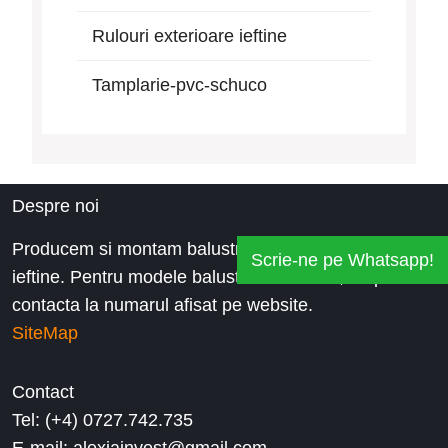
Rulouri exterioare ieftine
Tamplarie-pvc-schuco
Despre noi
Producem si montam balustrade inox la preturi
Scrie-ne pe Whatsapp!
ieftine. Pentru modele balustrade de inox, ne puteti
contacta la numarul afisat pe website.
SiteMap
Contact
Tel: (+4) 0727.742.735
E-mail: alexiainvest@gmail.com