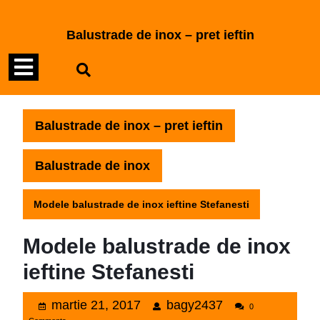
Skip
to
Balustrade de inox – pret ieftin
content
Open
Skip
to
Menu
content
Balustrade de inox – pret ieftin
Balustrade de inox
Modele balustrade de inox ieftine Stefanesti
Modele balustrade de inox
ieftine Stefanesti
martie
bagy2437
martie 21, 2017
bagy2437
0