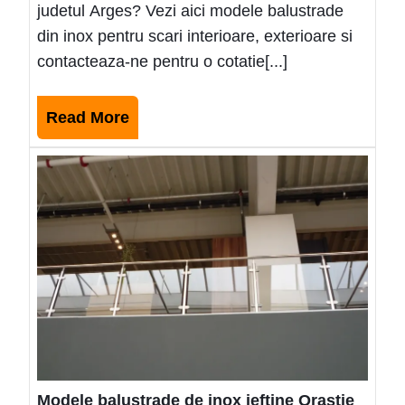
judetul Arges? Vezi aici modele balustrade
din inox pentru scari interioare, exterioare si
contacteaza-ne pentru o cotatie[...]
Read
Read More
More
Mode
balus
de
inox
ieftin
Orast
Modele balustrade de inox ieftine Orastie